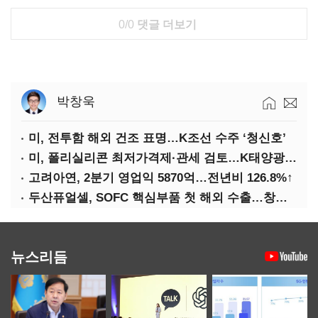
0/0
댓글 더보기
박창욱
미, 전투함 해외 건조 표명…K조선 수주 ‘청신호’
미, 폴리실리콘 최저가격제·관세 검토…K태양광 입지 확대 기대
고려아연, 2분기 영업익 5870억…전년비 126.8%↑
두산퓨얼셀, SOFC 핵심부품 첫 해외 수출…창사 이래 최대 규모
뉴스리듬