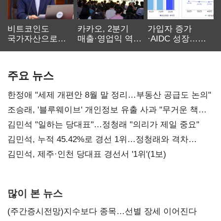
비트코인도
카카오, 2분기
가입자 증가
국가자산으로…'
매출·영업익 역대
·AIDC 성장…
보관·평가·처분'
최대…에이전트
SKT 2분기 성장
기준은 숙제
AI 수익화 관건
본궤도
주요 뉴스
한정애 "세제 개편안 8월 말 정리…부동산 공급도 논의"
조승래, '블루웨이브' 개인정보 유출 사과 "무거운 책임
통감"
김민석 "일하는 당대표"…정청래 "의리가 제일 중요"
김민석, 누적 45.42%로 경선 1위…정청래와 격차
0.86%p(2보)
김민석, 제주·인천 당대표 경선서 '1위'(1보)
많이 본 뉴스
(주간증시전망)지수보다 종목…선별 장세 이어진다