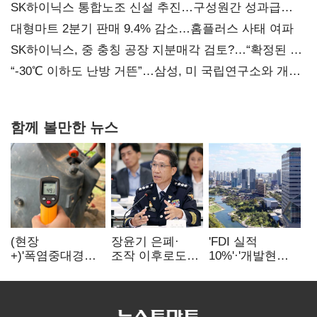
SK하이닉스 통합노조 신설 추진…구성원간 성과급
불만 확산
대형마트 2분기 판매 9.4% 감소…홈플러스 사태 여파
SK하이닉스, 중 충칭 공장 지분매각 검토?…“확정된 바
없어”
“-30℃ 이하도 난방 거뜬”…삼성, 미 국립연구소와 개발
협력
함께 볼만한 뉴스
(현장
장윤기 은폐·
'FDI 실적
+)'폭염중대경보'
조작 이후로도
10%'·'개발현안
에도 농촌
정보유출·
산적'…
이주노동자는
내부비위…경찰
인천경제청장
강행군…'야외작
신뢰는 어디에
구원투수 찾기
업 중지' 권고도