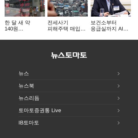
한 달 새 약
전세사기
보건소부터
140원
피해주택 매입
응급실까지 AI
급락…'역대급
1만호 돌파…
확산…지역의료
엔저'에 원화
누적 피해자
혁신 본격화
변곡점
4만278명
뉴스
뉴스북
뉴스리듬
토마토증권통 Live
IB토마토