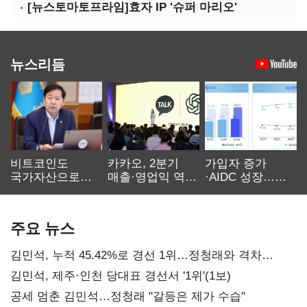
[뉴스토마토프라임]효자 IP '슈퍼 마리오'
뉴스리듬
비트코인도
카카오, 2분기
가입자 증가
국가자산으로…'
매출·영업익 역대
·AIDC 성장…
보관·평가·처분'
최대…에이전트
SKT 2분기 성장
기준은 숙제
AI 수익화 관건
본궤도
주요 뉴스
김민석, 누적 45.42%로 경선 1위…정청래와 격차
0.86%p(2보)
김민석, 제주·인천 당대표 경선서 '1위'(1보)
공세 멈춘 김민석…정청래 "갈등은 제가 수습"