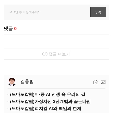
댓글
0
0/0
댓글 더보기
김충범
(토마토칼럼)미·중 AI 전쟁 속 우리의 길
(토마토칼럼)가상자산 2단계법과 골든타임
(토마토칼럼)피지컬 AI와 책임의 한계