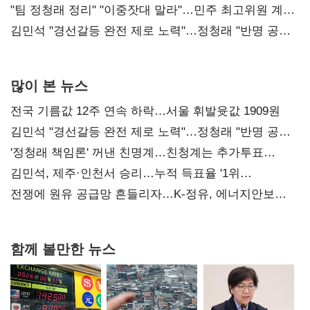
"팀 정청래 정리" "이중잣대 말라"…민주 최고위원 계파
다툼 격화
김민석 "경선갈등 완전 제로 노력"…정청래 "반명 공세
사과부터"
많이 본 뉴스
전국 기름값 12주 연속 하락…서울 휘발윳값 1909원
김민석 "경선갈등 완전 제로 노력"…정청래 "반명 공세
사과부터"
'정청래 책임론' 꺼낸 친명계…친청계는 추가투표
때리기
김민석, 제주·인천서 승리…누적 득표율 '1위
탈환'(종합)
전쟁에 원유 공급망 흔들리자…K-정유, 에너지안보
핵심으로 재부상
함께 볼만한 뉴스