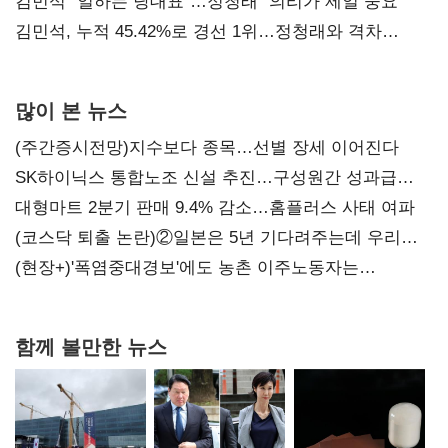
통감"
김민석 "일하는 당대표"…정청래 "의리가 제일 중요"
김민석, 누적 45.42%로 경선 1위…정청래와 격차
0.86%p(2보)
많이 본 뉴스
(주간증시전망)지수보다 종목…선별 장세 이어진다
SK하이닉스 통합노조 신설 추진…구성원간 성과급
불만 확산
대형마트 2분기 판매 9.4% 감소…홈플러스 사태 여파
(코스닥 퇴출 논란)②일본은 5년 기다려주는데 우리는
당장 퇴출?…시간만으론 부족한 코스닥 구하기
(현장+)'폭염중대경보'에도 농촌 이주노동자는
강행군…'야외작업 중지' 권고도 무시
함께 볼만한 뉴스