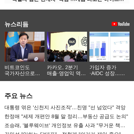
뉴스리듬
비트코인도
카카오, 2분기
가입자 증가
국가자산으로…'
매출·영업익 역대
·AIDC 성장…
보관·평가·처분'
최대…에이전트
SKT 2분기 성장
기준은 숙제
AI 수익화 관건
본궤도
주요 뉴스
대통령 엮은 '신천지 사진조작'…친명 "선 넘었다" 격앙
한정애 "세제 개편안 8월 말 정리…부동산 공급도 논의"
조승래, '블루웨이브' 개인정보 유출 사과 "무거운 책임