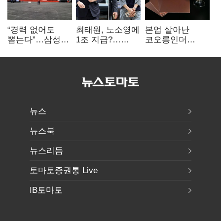
“경력 없어도
최태원, 노소영에
본업 살아난
뽑는다”…삼성
1조 지급?…
코오롱인더
·TSMC, 미
재상고 여부 주목
·HS효성…AI·
반도체 인재
배터리 소재로
쟁탈전
보폭 확대
뉴스
뉴스북
뉴스리듬
토마토증권통 Live
IB토마토