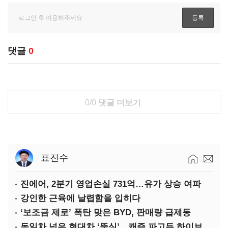
댓글
0
0/0
댓글 더보기
표진수
진에어, 2분기 영업손실 731억…유가 상승 여파
강인한 근육에 날렵함을 입히다
‘보조금 제로’ 폭탄 맞은 BYD, 판매량 급제동
독일차 넘은 현대차 ‘뚝심’…캐즘 파고든 하이브리드 역전극