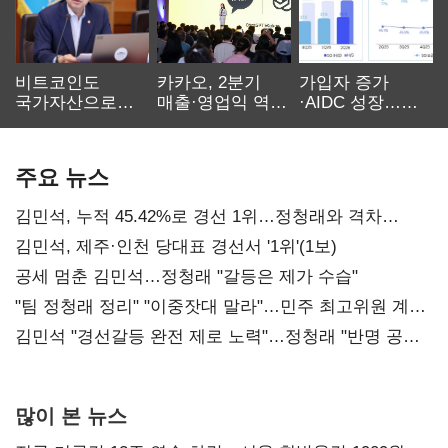
비트코인도
카카오, 2분기
가입자 증가
국가자산으로…'
매출·영업익 역대
·AIDC 성장…
보관·평가·처분'
최대…에이전트
SKT 2분기 성장
기준은 숙제
AI 수익화 관건
본궤도
주요 뉴스
김민석, 누적 45.42%로 경선 1위…정청래와 격차
0.86%p(2보)
김민석, 제주·인천 당대표 경선서 '1위'(1보)
공세 멈춘 김민석…정청래 "갈등은 제가 수습"
"팀 정청래 정리" "이중잣대 말라"…민주 최고위원 계파
다툼 격화
김민석 "경선갈등 완전 제로 노력"…정청래 "반명 공세
사과부터"
많이 본 뉴스