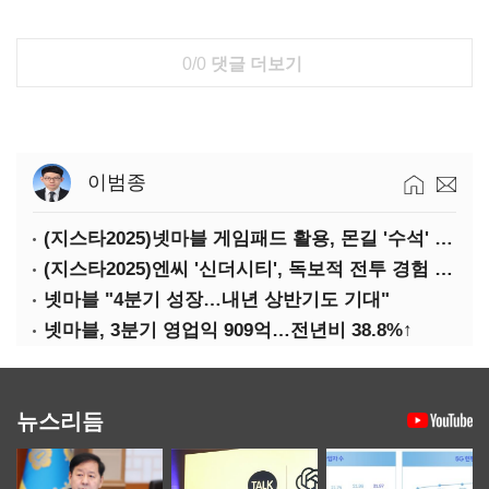
0/0
댓글 더보기
이범종
(지스타2025)넷마블 게임패드 활용, 몬길 '수석' 7대죄 '차석'
(지스타2025)엔씨 '신더시티', 독보적 전투 경험 필요
넷마블 "4분기 성장…내년 상반기도 기대"
넷마블, 3분기 영업익 909억…전년비 38.8%↑
뉴스리듬