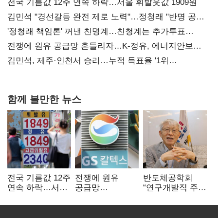
전국 기름값 12주 연속 하락…서울 휘발윳값 1909원
김민석 "경선갈등 완전 제로 노력"…정청래 "반명 공세
사과부터"
'정청래 책임론' 꺼낸 친명계…친청계는 추가투표
때리기
전쟁에 원유 공급망 흔들리자…K-정유, 에너지안보
핵심으로 재부상
김민석, 제주·인천서 승리…누적 득표율 '1위
탈환'(종합)
함께 볼만한 뉴스
전국 기름값 12주
전쟁에 원유
반도체공학회
연속 하락…서울
공급망
“연구개발직 주
휘발윳값 1909원
흔들리자…K-
52시간제
정유, 에너지안보
개선해야”
핵심으로 재부상