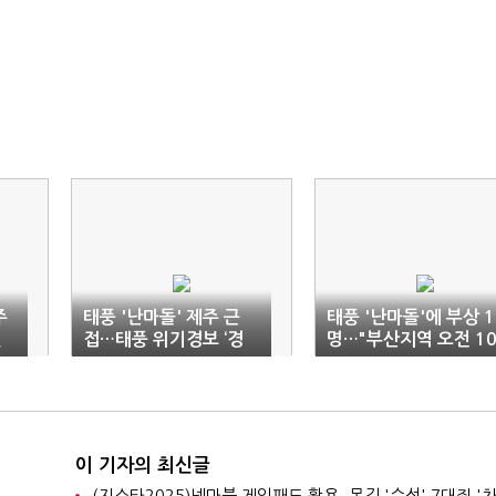
주
태풍 '난마돌' 제주 근
태풍 '난마돌'에 부상 1
철
접…태풍 위기경보 ‘경
명…"부산지역 오전 1
계’로 상향
시 최근접 전망"
이 기자의 최신글
(지스타2025)넷마블 게임패드 활용, 몬길 '수석' 7대죄 '차