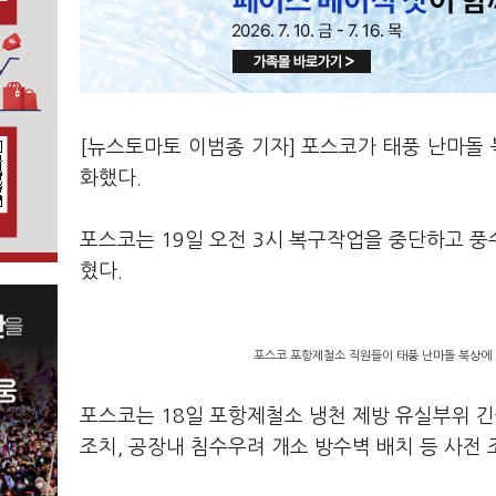
[뉴스토마토 이범종 기자] 포스코가 태풍 난마돌
화했다.
포스코는 19일 오전 3시 복구작업을 중단하고 
혔다.
포스코 포항제철소 직원들이 태풍 난마돌 북상에 대
포스코는 18일 포항제철소 냉천 제방 유실부위 긴
조치, 공장내 침수우려 개소 방수벽 배치 등 사전 