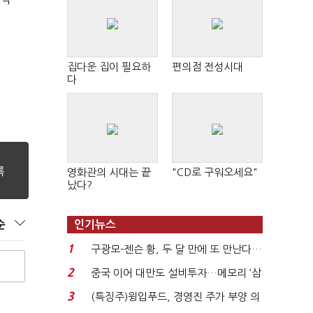
집다운 집이 필요하
편의점 전성시대
다
영화관의 시대는 끝
"CD로 구워오세요"
났다?
순
인기뉴스
1
구광모-젠슨 황, 두 달 만에 또 만난다…
로봇·AI 등 논...
2
중국 이어 대만도 설비투자…메모리 ‘삼
국전쟁’
3
(특징주)윙입푸드, 경영진 주가 부양 의