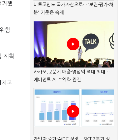
철거했
비트코인도 국가자산으로…'보관·평가·처
분' 기준은 숙제
전위험
할 계획
카카오, 2분기 매출·영업익 역대 최대…
에이전트 AI 수익화 관건
마치고
가입자 증가·AIDC 성장…SKT 2분기 성