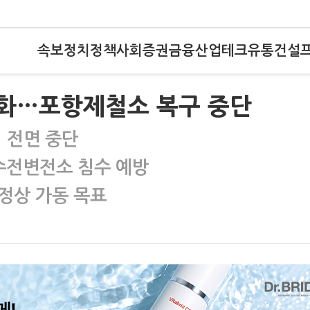
속보
정치
정책
사회
증권
금융
산업
테크
유통
건설
강화…포항제철소 복구 중단
 전면 중단
 수전변전소 침수 예방
 정상 가동 목표