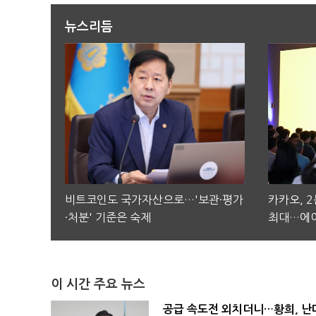
뉴스리듬
비트코인도 국가자산으로…'보관·평가
카카오, 
·처분' 기준은 숙제
최대…에이
이 시간 주요 뉴스
공급 속도전 외치더니…황희, 난