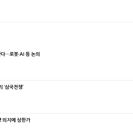
난다…로봇·AI 등 논의
 ‘삼국전쟁’
양 의지에 상한가