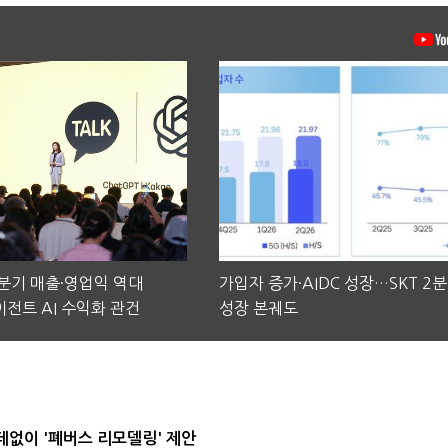
2분기 매출·영업익 역대
가입자 증가·AIDC 성장…SKT 2
전트 AI 수익화 관건
성장 본궤도
데없이 '폐버스 리모델링' 제안