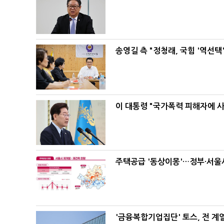
송영길 측 "정청래, 국힘 '역선
이 대통령 "국가폭력 피해자에 
주택공급 '동상이몽'…정부·서울시
'금융복합기업집단' 토스, 전 