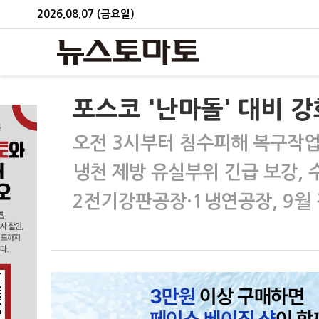
2026.08.07 (금요일)
포스코 '난마돌' 대비 
오전 3시부터 침수피해 복구작업
냉천 제방 유실부위 긴급 보강,
2전기강판공장·1냉연공장, 9월