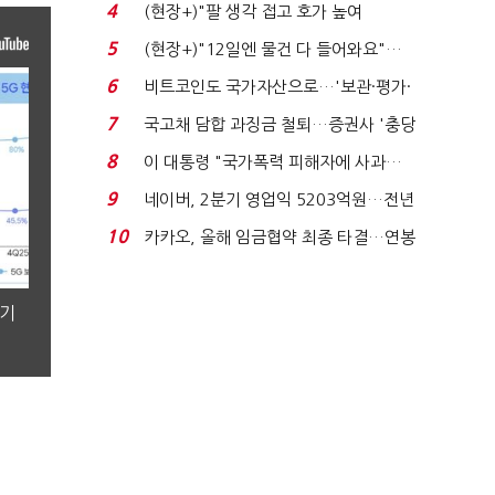
지에 상한가...
4
(현장+)"팔 생각 접고 호가 높여
요"…'덜 똘똘한 한 채' 20...
5
(현장+)"12일엔 물건 다 들어와요"…
빈 매대 채우며 문 연 ...
6
비트코인도 국가자산으로…'보관·평가·
처분' 기준은 ...
7
국고채 담합 과징금 철퇴…증권사 '충당
금 폭탄' 우려...
8
이 대통령 "국가폭력 피해자에 사과…
적극적 조사로 진...
9
네이버, 2분기 영업익 5203억원…전년
비 0.2% 감소...
10
카카오, 올해 임금협약 최종 타결…연봉
6.3% 인상·격려...
분기