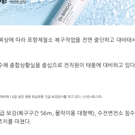
 북상에 따라 포항제철소 복구작업을 전면 중단하고 대비태
풍수해 종합상황실을 중심으로 전직원이 태풍에 대비하고 있다
비해 18일 냉천 제방 유실부분 긴급 보강공사를 하고 있다. (사진=포스코)
급 보강(복구구간 56m, 물막이용 대형백), 수전변전소 침수
조치를 마쳤다.