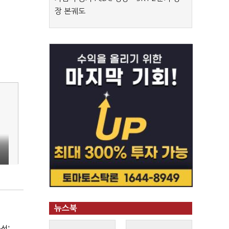
장 본궤도
0
뉴스북
석'