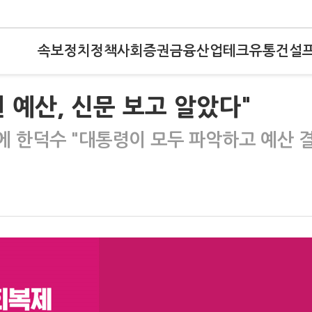
속보
정치
정책
사회
증권
금융
산업
테크
유통
건설
 예산, 신문 보고 알았다"
에 한덕수 "대통령이 모두 파악하고 예산 