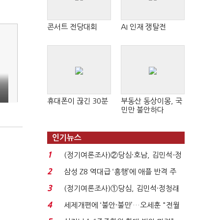
콘서트 전당대회
AI 인재 쟁탈전
휴대폰이 끊긴 30분
부동산 동상이몽, 국
민만 불안하다
인기뉴스
1
(정기여론조사)②당심·호남, 김민석-정
청래 '초접전'...
2
삼성 Z8 역대급 ‘흥행’에 애플 반격 주
목…9월 ‘폴...
3
(정기여론조사)①당심, 김민석·정청래
'초접전'…대통령 ...
4
세제개편에 ‘불안·불만’…오세훈 "전월
세 구하기 더 ...