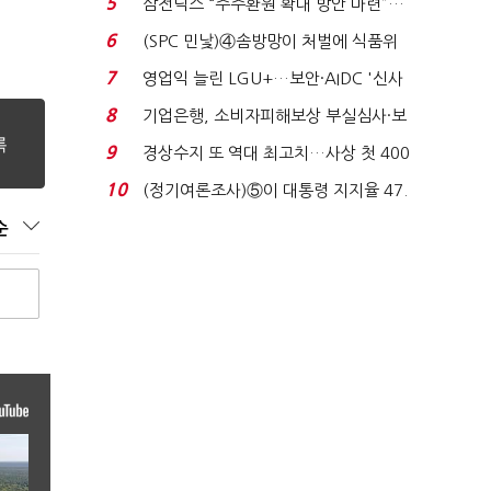
5
삼전닉스 “주주환원 확대 방안 마련”…
로이터에 성명...
6
(SPC 민낯)④솜방망이 처벌에 식품위
생법 위반 반복...
7
영업익 늘린 LGU+…보안·AIDC '신사
업 드라이브'...
8
기업은행, 소비자피해보상 부실심사·보
이스피싱 공시 ...
9
경상수지 또 역대 최고치…사상 첫 400
억달러에 '3% 성...
10
(정기여론조사)⑤이 대통령 지지율 47.
7%…일주일 만에 ...
순