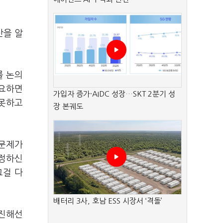
산을 알
를 논의
필요하면
가입자 증가·AIDC 성장…SKT 2분기 성
 못하고
장 본궤도
 문제가
결정하신
그걸 다
배터리 3사, 호남 ESS 시장서 ‘격돌’
추진해선