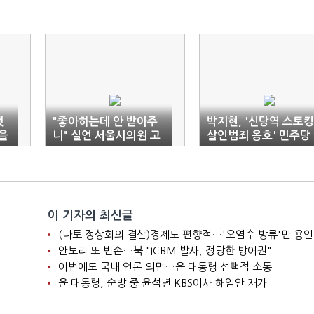
했
"좋아하는데 안 받아주
박지현, '신당역 스토킹
을
니" 실언 서울시의원 고
살인범죄 옹호' 민주당
발당해
시의원에 "제명해야"
이 기자의 최신글
(나토 정상회의 결산)경제도 편향적…'오염수 방류'만 용인
안보리 또 빈손…북 "ICBM 발사, 정당한 방어권"
이번에도 국내 언론 외면…윤 대통령 선택적 소통
윤 대통령, 순방 중 윤석년 KBS이사 해임안 재가