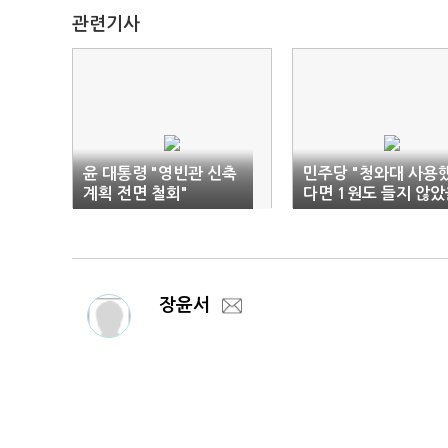
관련기사
윤 대통령 "영빈관 신축
민주당 "청와대 사용
계획 전면 철회"
다면 1원도 들지 않았
혈세…기가 차"
장윤서