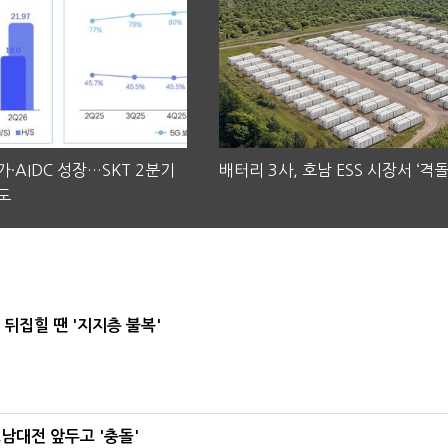
·AIDC 성장…SKT 2분기
배터리 3사, 호남 ESS 시장서 ‘격돌
도
뒤집힐 땐 '지지층 불복'
호남대전 앞두고 '충돌'