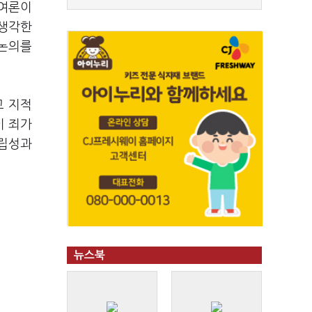
 여론이
 생각한
 논의를
고 지적
이 죄가
중립성과
뉴스북