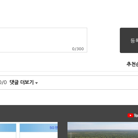
0
/
300
추천
0/0
댓글 더보기