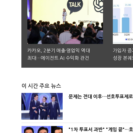
카카오, 2분기 매출·영업익 역대
가입자 증가
최대…에이전트 AI 수익화 관건
성장 본궤
이 시간 주요 뉴스
문제는 전대 이후…선호투표제로 
"1차 투표서 과반" "게임 끝"…