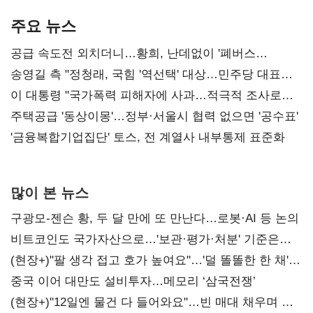
기준은 숙제
AI 수익화 관건
본궤도
주요 뉴스
공급 속도전 외치더니…황희, 난데없이 '폐버스
리모델링' 제안
송영길 측 "정청래, 국힘 '역선택' 대상…민주당 대표로
총선 지휘 못해"
이 대통령 "국가폭력 피해자에 사과…적극적 조사로
진실 밝혀야"
주택공급 '동상이몽'…정부·서울시 협력 없으면 '공수표'
'금융복합기업집단' 토스, 전 계열사 내부통제 표준화
많이 본 뉴스
구광모-젠슨 황, 두 달 만에 또 만난다…로봇·AI 등 논의
비트코인도 국가자산으로…'보관·평가·처분' 기준은
숙제
(현장+)"팔 생각 접고 호가 높여요"…'덜 똘똘한 한 채'
20억 키맞추기
중국 이어 대만도 설비투자…메모리 ‘삼국전쟁’
(현장+)"12일엔 물건 다 들어와요"…빈 매대 채우며 문