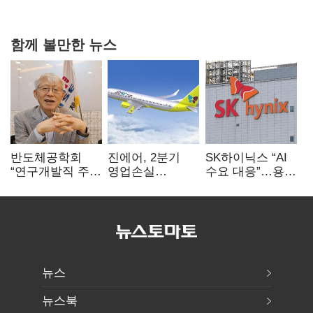
연 홈플러스
함께 볼만한 뉴스
반도체공학회
진에어, 2분기
SK하이닉스 “AI
“연구개발직 주
영업손실
수요 대응”…용인
52시간제
731억…유가
·청주 팹에 54조
개선해야”
상승 여파
투자
뉴스
뉴스북