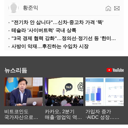
황준익
"전기차 안 삽니다"…신차·중고차 가격 '뚝'
테슬라 '사이버트럭' 국내 상륙
"3국 경제 협력 강화"…정의선·정기선 등 '한미일 경제대화' 참석
사방이 악재…후진하는 수입차 시장
뉴스리듬
비트코인도
카카오, 2분기
가입자 증가
국가자산으로…'
매출·영업익 역대
·AIDC 성장…
보관·평가·처분'
최대…에이전트
SKT 2분기 성장