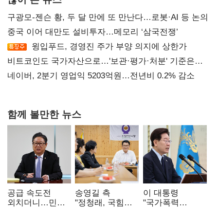
구광모-젠슨 황, 두 달 만에 또 만난다…로봇·AI 등 논의
중국 이어 대만도 설비투자…메모리 ‘삼국전쟁’
윙입푸드, 경영진 주가 부양 의지에 상한가
비트코인도 국가자산으로…'보관·평가·처분' 기준은
숙제
네이버, 2분기 영업익 5203억원…전년비 0.2% 감소
함께 볼만한 뉴스
공급 속도전
송영길 측
이 대통령
외치더니…민주,
"정청래, 국힘
"국가폭력
'폐버스
'역선택' 대상…
피해자에 사과…