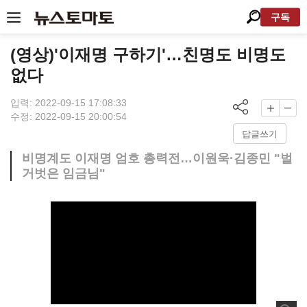
구독
(영상)'이재명 구하기'…친명도 비명도
없다
입력: 2022-09-15 17:08:33
수정: 2022-09-15 20:00:54
답글쓰기
비명계도 이재명 엄호 총력전…이원욱·김종민 "벌
거벗은 임금님"