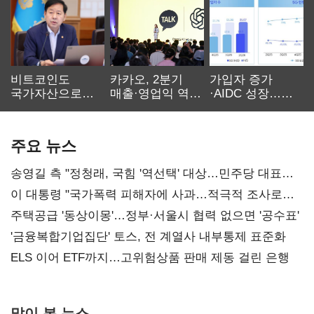
비트코인도
카카오, 2분기
가입자 증가
국가자산으로…'
매출·영업익 역대
·AIDC 성장…
보관·평가·처분'
최대…에이전트
SKT 2분기 성장
기준은 숙제
AI 수익화 관건
본궤도
주요 뉴스
송영길 측 "정청래, 국힘 '역선택' 대상…민주당 대표로
총선 지휘 못해"
이 대통령 "국가폭력 피해자에 사과…적극적 조사로
진실 밝혀야"
주택공급 '동상이몽'…정부·서울시 협력 없으면 '공수표'
'금융복합기업집단' 토스, 전 계열사 내부통제 표준화
ELS 이어 ETF까지…고위험상품 판매 제동 걸린 은행
많이 본 뉴스