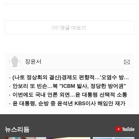
0/0
댓글 더보기
장윤서
(나토 정상회의 결산)경제도 편향적…'오염수 방류'만 용인
안보리 또 빈손…북 "ICBM 발사, 정당한 방어권"
이번에도 국내 언론 외면…윤 대통령 선택적 소통
윤 대통령, 순방 중 윤석년 KBS이사 해임안 재가
뉴스리듬