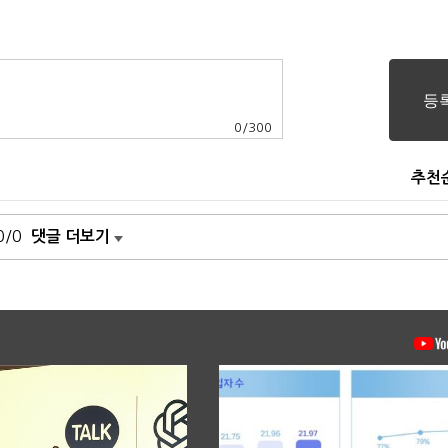
0
/
300
추천
0/0
댓글 더보기