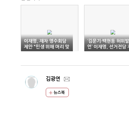
이재명, 재차 영수회담
‘김문기·백현동 허위
제안 "민생 위해 머리 맞
언’ 이재명, 선거전담 
대야"
판부 배당
김광연
뉴스북