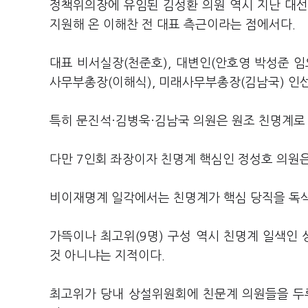
정책위의장에 유임된 김성환 의원 역시 지난 대선
지원해 온 이해찬 전 대표 측근이라는 점에서다.
대표 비서실장(천준호), 대변인(안호영 박성준 임
사무부총장(이해식), 미래사무부총장(김남국) 인
특히 문진석·김병욱·김남국 의원은 원조 친명계로 
다만 7인회 좌장이자 친명계 핵심인 정성호 의원
비이재명계 일각에서는 친명계가 핵심 당직을 독
가뜩이나 최고위(9명) 구성 역시 친명계 일색인
것 아니냐는 지적이다.
최고위가 당내 상설위원회에 친문계 의원들을 두