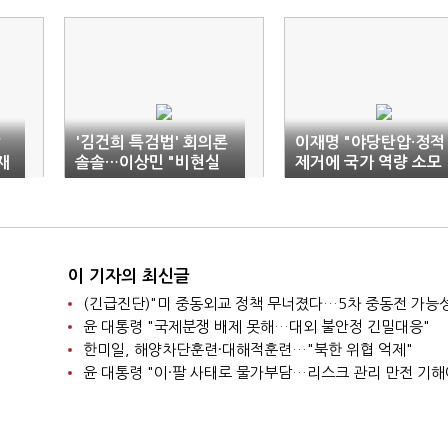
발
'김건희 특검법' 회의론
이재명 "야당탄압·정적
재
솔솔…이상민 "비현실
제거에 국가 역량 소모
적"
말라"
이 기자의 최신글
윤 대통령 "국제분쟁 배제 못해…대외 불안정 긴밀대응"
한미일, 해양차단훈련·대해적훈련…"북한 위협 억제"
윤 대통령 "이·팔 사태로 물가부담…리스크 관리 만전 기해