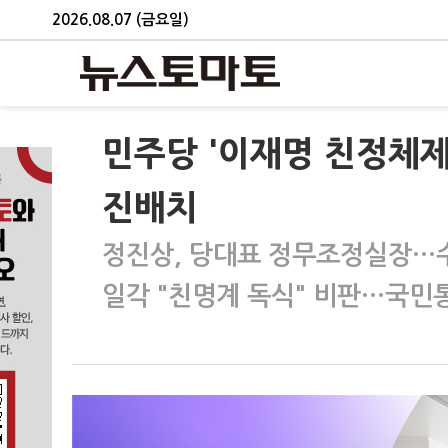
2026.08.07 (금요일)
민주당 '이재명 친정체제
진배치
정진상, 당대표 정무조정실장…
일각 "친명계 독식" 비판…국민