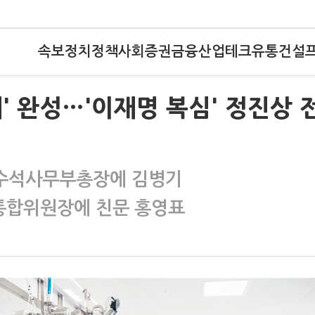
속보
정치
정책
사회
증권
금융
산업
테크
유통
건설
' 완성…'이재명 복심' 정진상 
수석사무부총장에 김병기
통합위원장에 친문 홍영표