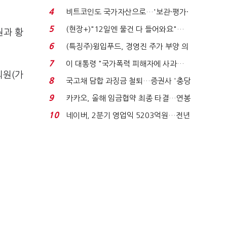
요"…'덜 똘똘한 한 채' 20...
4
비트코인도 국가자산으로…'보관·평가·
처분' 기준은 ...
5
(현장+)"12일엔 물건 다 들어와요"…
원과 황
빈 매대 채우며 문 연 ...
6
(특징주)윙입푸드, 경영진 주가 부양 의
지에 상한가...
7
이 대통령 "국가폭력 피해자에 사과…
의원(가
적극적 조사로 진...
8
국고채 담합 과징금 철퇴…증권사 '충당
금 폭탄' 우려...
9
카카오, 올해 임금협약 최종 타결…연봉
6.3% 인상·격려...
10
네이버, 2분기 영업익 5203억원…전년
비 0.2% 감소...