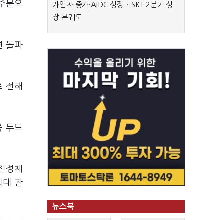
 주문으
가입자 증가·AIDC 성장…SKT 2분기 성
장 본궤도
면 돌파
로 전해
욱 두드
 친정체
최대 관
뉴스북