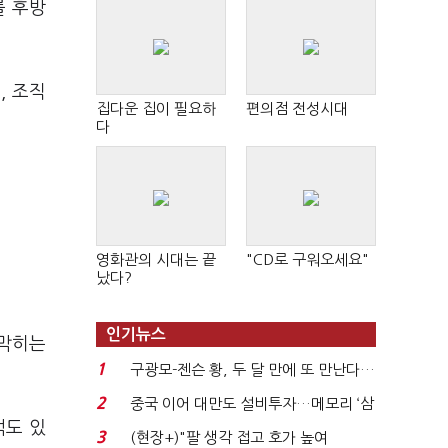
를 후방
, 조직
집다운 집이 필요하
편의점 전성시대
다
영화관의 시대는 끝
"CD로 구워오세요"
났다?
인기뉴스
로막히는
1
구광모-젠슨 황, 두 달 만에 또 만난다…
로봇·AI 등 논...
2
중국 이어 대만도 설비투자…메모리 ‘삼
석도 있
국전쟁’
3
(현장+)"팔 생각 접고 호가 높여