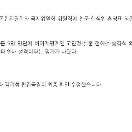
민통합위원회와 국제위원회 위원장에 친문 핵심인 홍영표 의
문 5명 명단에 비이재명계인 고민정·설훈·전해철·송갑석 
파 안배 성격이라는 평가가 나왔다.
라 김기성 편집국장이 최종 확인·수정했습니다.