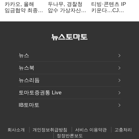
카카오, 올해
두나무, 경찰청
티빙·콘텐츠 IP
임금협약 최종
압수 가상자산
키운다…CJ
타결…연봉 6.3%
보관 맡는다…
ENM, 하반기
인상·격려금
커스터디 사업
글로벌 확장 가속
300만원
최종 낙찰
뉴스
뉴스북
뉴스리듬
토마토증권통 Live
IB토마토
회사소개
개인정보취급방침
서비스 이용약관
고충처리
정정반론보도