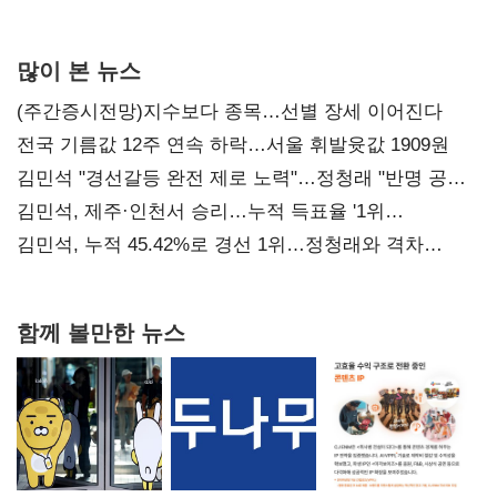
사과부터"
많이 본 뉴스
(주간증시전망)지수보다 종목…선별 장세 이어진다
전국 기름값 12주 연속 하락…서울 휘발윳값 1909원
김민석 "경선갈등 완전 제로 노력"…정청래 "반명 공세
사과부터"
김민석, 제주·인천서 승리…누적 득표율 '1위
탈환'(종합)
김민석, 누적 45.42%로 경선 1위…정청래와 격차
0.86%p(2보)
함께 볼만한 뉴스