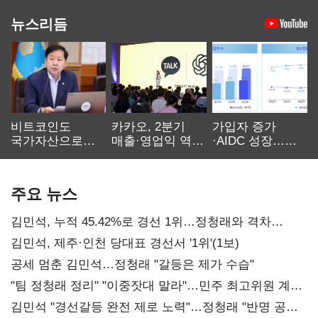
뉴스리듬
비트코인도
카카오, 2분기
가입자 증가
국가자산으로…'
매출·영업익 역대
·AIDC 성장…
보관·평가·처분'
최대…에이전트
SKT 2분기 성장
기준은 숙제
AI 수익화 관건
본궤도
주요 뉴스
김민석, 누적 45.42%로 경선 1위…정청래와 격차
0.86%p(2보)
김민석, 제주·인천 당대표 경선서 '1위'(1보)
공세 멈춘 김민석…정청래 "갈등은 제가 수습"
"팀 정청래 정리" "이중잣대 말라"…민주 최고위원 계파
다툼 격화
김민석 "경선갈등 완전 제로 노력"…정청래 "반명 공세