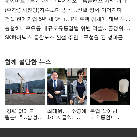
대형마트 2분기 판매 9.4% 감소…홈플러스 사태 여파
(주간증시전망)지수보다 종목…선별 장세 이어진다
건설 한계기업 5년 새 3배↑…PF·주택 침체에 재무 부담
확대
농협하나로유통 대규모유통업법 위반 적발…공정위,
과징금 4억6200만원 부과
SK하이닉스 통합노조 신설 추진…구성원 간 성과급
불만 확산
함께 볼만한 뉴스
“경력 없어도
최태원, 노소영에
본업 살아난
뽑는다”…삼성
1조 지급?…
코오롱인더
·TSMC, 미
재상고 여부 주목
·HS효성…AI·
반도체 인재
배터리 소재로
쟁탈전
보폭 확대