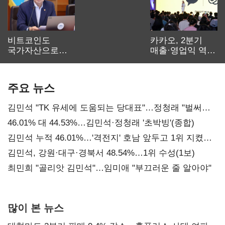
비트코인도
카카오, 2분기
국가자산으로…'
매출·영업익 역대
보관·평가·처분'
최대…에이전트
기준은 숙제
AI 수익화 관건
주요 뉴스
김민석 "TK 유세에 도움되는 당대표"…정청래 "벌써
대표된 양 당직 배분"
46.01% 대 44.53%…김민석·정청래 '초박빙'(종합)
김민석 누적 46.01%…'격전지' 호남 앞두고 1위 지켰다
(2보)
김민석, 강원·대구·경북서 48.54%…1위 수성(1보)
최민희 "골리앗 김민석"…임미애 "부끄러운 줄 알아야"
많이 본 뉴스