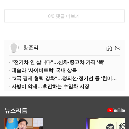
0/0
댓글 더보기
황준익
"전기차 안 삽니다"…신차·중고차 가격 '뚝'
테슬라 '사이버트럭' 국내 상륙
"3국 경제 협력 강화"…정의선·정기선 등 '한미일 경제대화' 참석
사방이 악재…후진하는 수입차 시장
뉴스리듬