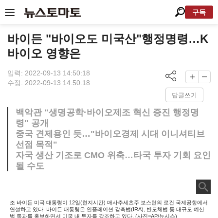
구독
바이든 "바이오도 미국산"행정명령…K
바이오 영향은
입력: 2022-09-13 14:50:18
수정: 2022-09-13 14:50:18
답글쓰기
백악관 "생명공학·바이오제조 혁신 증진 행정명
령" 공개
중국 견제용인 듯…"바이오경제 시대 이니셔티브
선점 목적"
자국 생산 기조로 CMO 위축…타국 투자 기회 요인
될 수도
조 바이든 미국 대통령이 12일(현지시간) 매사추세츠주 보스턴의 로건 국제공항에서
연설하고 있다. 바이든 대통령은 인플레이션 감축법(IRA), 반도체법 등 대규모 예산
법 통과를 홍보하면서 미국 내 투자를 강조하고 있다. (사진=AP/뉴시스)