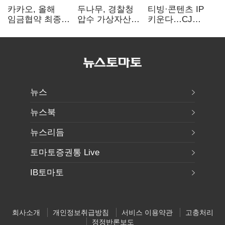
카카오, 올해
두나무, 경찰청
티빙·콘텐츠 IP
임금협약 최종
압수 가상자산
키운다…CJ
타결…연봉 6.3%
보관 맡는다…
ENM, 하반기
인상·격려금
커스터디 사업
글로벌 확장 가속
300만원
최종 낙찰
뉴스
뉴스북
뉴스리듬
토마토증권통 Live
IB토마토
회사소개
개인정보취급방침
서비스 이용약관
고충처리
정정반론보도