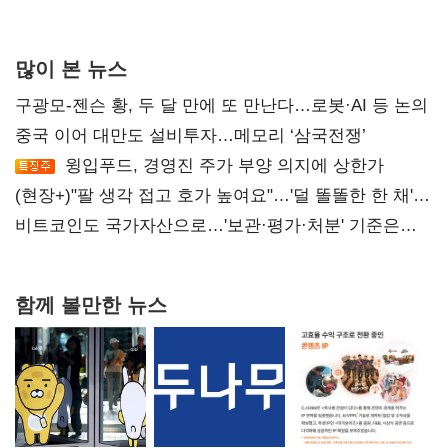
많이 본 뉴스
구광모-젠슨 황, 두 달 만에 또 만난다…로봇·AI 등 논의
중국 이어 대만도 설비투자…메모리 ‘삼국전쟁’
윙입푸드, 경영진 주가 부양 의지에 상한가
(현장+)"팔 생각 접고 호가 높여요"…'덜 똘똘한 한 채'
20억 키맞추기
비트코인도 국가자산으로…'보관·평가·처분' 기준은
숙제
함께 볼만한 뉴스