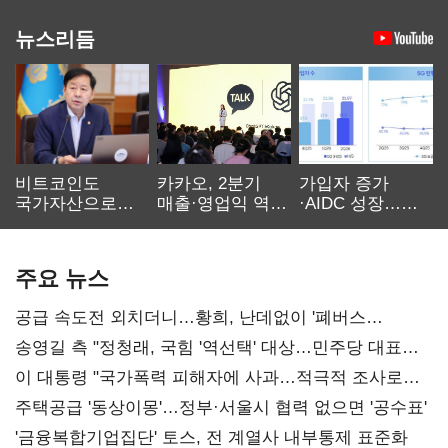
뉴스리듬
비트코인도
카카오, 2분기
가입자 증가
국가자산으로…'
매출·영업익 역대
·AIDC 성장…
보관·평가·처분'
최대…에이전트
SKT 2분기 성장
기준은 숙제
AI 수익화 관건
본궤도
주요 뉴스
공급 속도전 외치더니…황희, 난데없이 '폐버스
리모델링' 제안
송영길 측 "정청래, 국힘 '역선택' 대상…민주당 대표로
총선 지휘 못해"
이 대통령 "국가폭력 피해자에 사과…적극적 조사로
진실 밝혀야"
주택공급 '동상이몽'…정부·서울시 협력 없으면 '공수표'
'금융복합기업집단' 토스, 전 계열사 내부통제 표준화