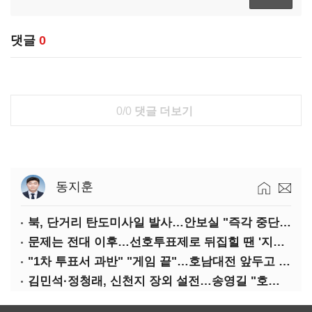
댓글
0
0/0
댓글 더보기
동지훈
북, 단거리 탄도미사일 발사…안보실 "즉각 중단 촉구"
문제는 전대 이후…선호투표제로 뒤집힐 땐 '지지층 불복'
"1차 투표서 과반" "게임 끝"…호남대전 앞두고 '충돌'
김민석·정청래, 신천지 장외 설전…송영길 "호남 계몽 규탄"