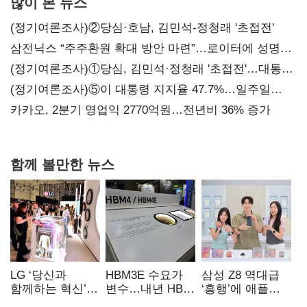
많이 본 뉴스
(정기여론조사)②당심·호남, 김민석-정청래 '초접전'
삼전닉스 “주주환원 확대 방안 마련”…로이터에 성명
보내
(정기여론조사)①당심, 김민석·정청래 '초접전'…대통령
지지도 '50% 아래로'(종합)
(정기여론조사)⑤이 대통령 지지율 47.7%…일주일
만에 다시 40%대
카카오, 2분기 영업익 2770억원…전년비 36% 증가
함께 볼만한 뉴스
LG ‘당신과
HBM3E 수요가
삼성 Z8 역대급
함께하는 혁신’…
변수…내년 HBM
‘흥행’에 애플
IFA서 ‘차세대 AI
왕좌 노리는 삼성
반격 주목…9월