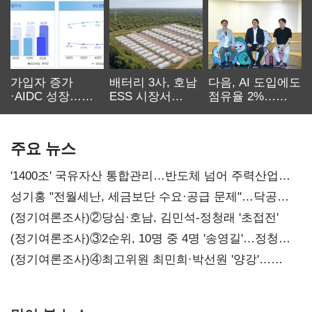
가입자 증가
배터리 3사, 호남
다음, AI 도입에도
·AIDC 성장…
ESS 시장서
점유율 2%…
SKT 2분기 성장
‘격돌’
에이전트
본궤도
차별화가 관건
주요 뉴스
'1400조' 국유자산 통합관리…반도체 넘어 주력산업
구조혁신
성기홍 "전월세난, 세금보단 수요·공급 문제"…닥공
시사
(정기여론조사)②당심·호남, 김민석-정청래 '초접전'
(정기여론조사)③2순위, 10명 중 4명 '송영길'…정청래
'한 자릿수'
(정기여론조사)④최고위원 최민희·박선원 '양강'…
서미화·이성윤·임미애 뒤이어