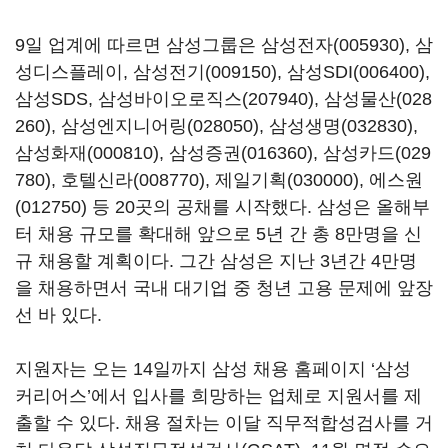
9일 업계에 따르면 삼성그룹은
삼성전자(005930)
, 삼
성디스플레이,
삼성전기(009150)
,
삼성SDI(006400)
,
삼성SDS,
삼성바이오로직스(207940)
,
삼성물산(028
260)
,
삼성엔지니어링(028050)
,
삼성생명(032830)
,
삼성화재(000810)
,
삼성증권(016360)
,
삼성카드(029
780)
,
호텔신라(008770)
,
제일기획(030000)
,
에스원
(012750)
등 20곳의 공채를 시작했다. 삼성은 올해부
터 채용 규모를 확대해 앞으로 5년 간 총 8만명을 신
규 채용할 계획이다. 그간 삼성은 지난 3년간 4만명
을 채용하면서 국내 대기업 중 청년 고용 문제에 앞장
선 바 있다.
지원자는 오는 14일까지 삼성 채용 홈페이지 ‘삼성
커리어스’에서 입사를 희망하는 업체로 지원서를 제
출할 수 있다. 채용 절차는 이달 직무적합성검사를 거