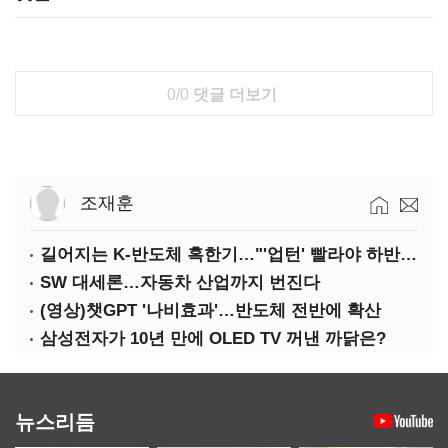
0/0
댓글 더보기
조재훈
길어지는 K-반도체 혹한기…"'업턴' 빨라야 하반기"
SW 대세론…자동차 산업까지 번진다
(영상)챗GPT '나비효과'…반도체 전반에 확산
삼성전자가 10년 만에 OLED TV 꺼낸 까닭은?
뉴스리듬