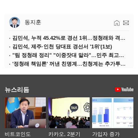
동지훈
김민석, 누적 45.42%로 경선 1위…정청래와 격차 0.86%p(2보)
김민석, 제주·인천 당대표 경선서 '1위'(1보)
"팀 정청래 정리" "이중잣대 말라"…민주 최고위원 계파 다툼 격화
'정청래 책임론' 꺼낸 친명계…친청계는 추가투표 때리기
뉴스리듬
비트코인도
카카오, 2분기
가입자 증가