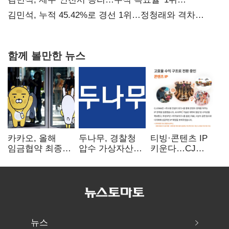
탈환'(종합)
김민석, 누적 45.42%로 경선 1위…정청래와 격차
0.86%p(2보)
함께 볼만한 뉴스
카카오, 올해
두나무, 경찰청
티빙·콘텐츠 IP
임금협약 최종
압수 가상자산
키운다…CJ
타결…연봉 6.3%
보관 맡는다…
ENM, 하반기
인상·격려금
커스터디 사업
글로벌 확장 가속
300만원
최종 낙찰
뉴스