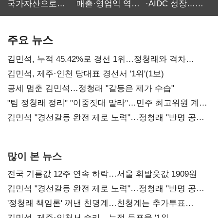
국가자산으로…'
매출·영업익 역대
·AIDC 성장…
보관·평가·처분'
최대…에이전트
SKT 2분기 성장
기준은 숙제
AI 수익화 관건
본궤도
주요 뉴스
김민석, 누적 45.42%로 경선 1위…정청래와 격차
0.86%p(2보)
김민석, 제주·인천 당대표 경선서 '1위'(1보)
공세 멈춘 김민석…정청래 "갈등은 제가 수습"
"팀 정청래 정리" "이중잣대 말라"…민주 최고위원 계파
다툼 격화
김민석 "경선갈등 완전 제로 노력"…정청래 "반명 공세
사과부터"
많이 본 뉴스
전국 기름값 12주 연속 하락…서울 휘발윳값 1909원
김민석 "경선갈등 완전 제로 노력"…정청래 "반명 공세
사과부터"
'정청래 책임론' 꺼낸 친명계…친청계는 추가투표
때리기
김민석, 제주·인천서 승리…누적 득표율 '1위