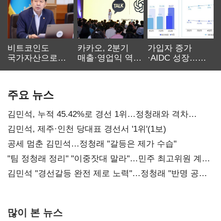
비트코인도
카카오, 2분기
가입자 증가
국가자산으로…'
매출·영업익 역대
·AIDC 성장…
보관·평가·처분'
최대…에이전트
SKT 2분기 성장
기준은 숙제
AI 수익화 관건
본궤도
주요 뉴스
김민석, 누적 45.42%로 경선 1위…정청래와 격차
0.86%p(2보)
김민석, 제주·인천 당대표 경선서 '1위'(1보)
공세 멈춘 김민석…정청래 "갈등은 제가 수습"
"팀 정청래 정리" "이중잣대 말라"…민주 최고위원 계파
다툼 격화
김민석 "경선갈등 완전 제로 노력"…정청래 "반명 공세
사과부터"
많이 본 뉴스