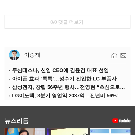
0/0
댓글 더보기
이승재
두산테스나, 신임 CEO에 김윤건 대표 선임
아이폰 효과 ‘톡톡’…성수기 진입한 LG 부품사
삼성전자, 창립 56주년 행사…전영현 “초심으로 경쟁력 회복해야”
LG이노텍, 3분기 영업익 2037억…전년비 56%↑
뉴스리듬