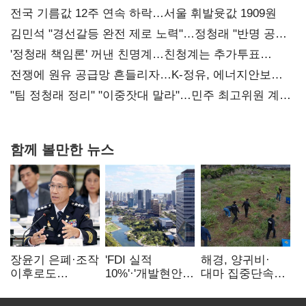
전국 기름값 12주 연속 하락…서울 휘발윳값 1909원
김민석 "경선갈등 완전 제로 노력"…정청래 "반명 공세
사과부터"
'정청래 책임론' 꺼낸 친명계…친청계는 추가투표
때리기
전쟁에 원유 공급망 흔들리자…K-정유, 에너지안보
핵심으로 재부상
"팀 정청래 정리" "이중잣대 말라"…민주 최고위원 계파
다툼 격화
함께 볼만한 뉴스
장윤기 은폐·조작
'FDI 실적
해경, 양귀비·
이후로도
10%'·'개발현안
대마 집중단속…
정보유출·
산적'…
4개월 동안
내부비위…경찰
인천경제청장
249명 검거