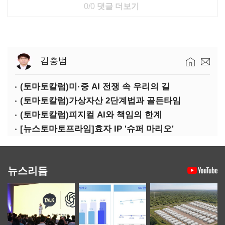
0/0
댓글 더보기
김충범
(토마토칼럼)미·중 AI 전쟁 속 우리의 길
(토마토칼럼)가상자산 2단계법과 골든타임
(토마토칼럼)피지컬 AI와 책임의 한계
[뉴스토마토프라임]효자 IP '슈퍼 마리오'
뉴스리듬