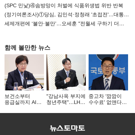
대전’
(SPC 민낯)④솜방망이 처벌에 식품위생법 위반 반복
(정기여론조사)①당심, 김민석·정청래 '초접전'…대통령
지지도 '50% 아래로'(종합)
세제개편에 ‘불안·불만’…오세훈 "전월세 구하기 더
힘들어질 것"
함께 볼만한 뉴스
보건소부터
"강남사옥 부지에
중고차 '깜깜이
응급실까지 AI
청년주택"…LH도
수수료' 없앤다…
확산…지역의료
'공급 속도전'
7일 내 중대하자
혁신 본격화
생기면 환불