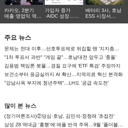
카카오, 2분기
가입자 증가
배터리 3사, 호남
매출·영업익 역대
·AIDC 성장…
ESS 시장서
최대…에이전트
SKT 2분기 성장
‘격돌’
AI 수익화 관건
본궤도
주요 뉴스
문제는 전대 이후…선호투표제로 뒤집힐 땐 '지지층
불복'
"1차 투표서 과반" "게임 끝"…호남대전 앞두고 '충돌'
김용범 책임론 봇물…경질 요구에 'ETF 특검' 주장까지
보건소부터 응급실까지 AI 확산…지역의료 혁신 본격화
"강남사옥 부지에 청년주택"…LH도 '공급 속도전'
많이 본 뉴스
(정기여론조사)②당심·호남, 김민석-정청래 '초접전'
삼성 Z8 역대급 ‘흥행’에 애플 반격 주목…9월 ‘폴더블