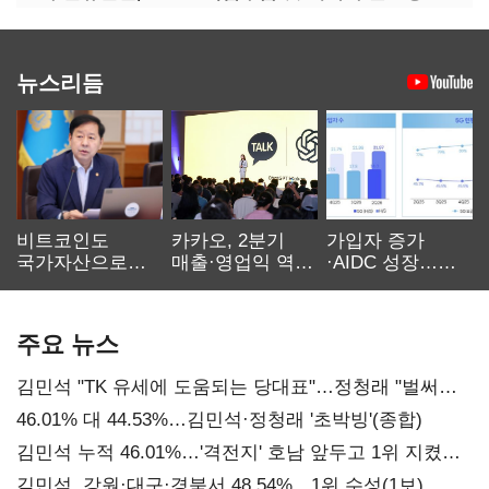
뉴스리듬
비트코인도
카카오, 2분기
가입자 증가
국가자산으로…'
매출·영업익 역대
·AIDC 성장…
보관·평가·처분'
최대…에이전트
SKT 2분기 성장
기준은 숙제
AI 수익화 관건
본궤도
주요 뉴스
김민석 "TK 유세에 도움되는 당대표"…정청래 "벌써
대표된 양 당직 배분"
46.01% 대 44.53%…김민석·정청래 '초박빙'(종합)
김민석 누적 46.01%…'격전지' 호남 앞두고 1위 지켰다
(2보)
김민석, 강원·대구·경북서 48.54%…1위 수성(1보)