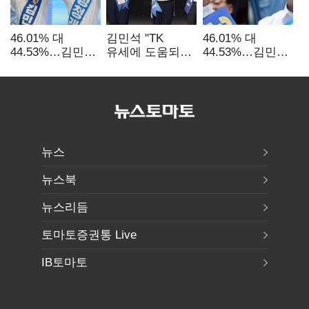
46.01% 대
김민석 "TK
46.01% 대
44.53%…김민석·
유세에 도움되는
44.53%…김민석·
정청래
당대표"…정청래
정청래
'초박빙'(종합
"벌써 대표된 양
'초박빙'(종합)
2보)
당직 배분"
뉴스
뉴스북
뉴스리듬
토마토증권통 Live
IB토마토