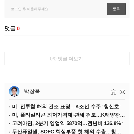
댓글
0
0/0
댓글 더보기
박창욱
미, 전투함 해외 건조 표명…K조선 수주 ‘청신호’
미, 폴리실리콘 최저가격제·관세 검토…K태양광 입지 확대 기대
고려아연, 2분기 영업익 5870억…전년비 126.8%↑
두산퓨얼셀, SOFC 핵심부품 첫 해외 수출…창사 이래 최대 규모