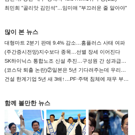
최민희 "골리앗 김민석"…임미애 "부끄러운 줄 알아야"
많이 본 뉴스
대형마트 2분기 판매 9.4% 감소…홈플러스 사태 여파
(주간증시전망)지수보다 종목…선별 장세 이어진다
SK하이닉스 통합노조 신설 추진…구성원 간 성과급
불만 확산
(코스닥 퇴출 논란)②일본은 5년 기다려주는데 우리는
당장 퇴출?…시간만으론 부족한 코스닥 구하기
건설 한계기업 5년 새 3배↑…PF·주택 침체에 재무 부담
확대
함께 볼만한 뉴스