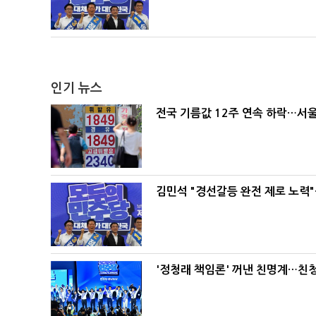
인기 뉴스
전국 기름값 12주 연속 하락…서울
김민석 "경선갈등 완전 제로 노력"
'정청래 책임론' 꺼낸 친명계…친