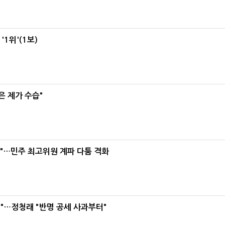
1위'(1보)
은 제가 수습"
라"…민주 최고위원 계파 다툼 격화
"…정청래 "반명 공세 사과부터"