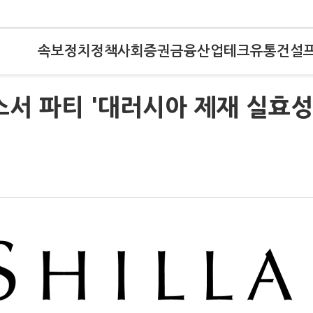
속보
정치
정책
사회
증권
금융
산업
테크
유통
건설
스서 파티 '대러시아 제재 실효성