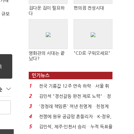
 기대
집다운 집이 필요하
편의점 전성시대
다
 규모
영화관의 시대는 끝
"CD로 구워오세요"
났다?
인기뉴스
1
전국 기름값 12주 연속 하락…서울 휘
순
발윳값 1909원...
2
김민석 "경선갈등 완전 제로 노력"…정
청래 "반명 공세 사...
3
'정청래 책임론' 꺼낸 친명계…친청계
는 추가투표 때리기...
4
전쟁에 원유 공급망 흔들리자…K-정유,
에너지안보 핵심...
5
김민석, 제주·인천서 승리…누적 득표율