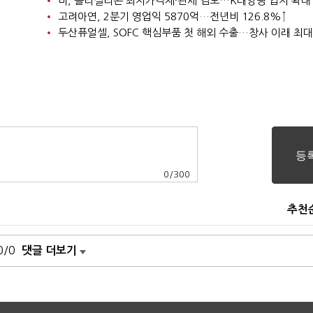
미, 폴리실리콘 최저가격제·관세 검토…K태양광 입지 확대
고려아연, 2분기 영업익 5870억…전년비 126.8%↑
두산퓨얼셀, SOFC 핵심부품 첫 해외 수출…창사 이래 최대
0
/
300
추천
0/0
댓글 더보기