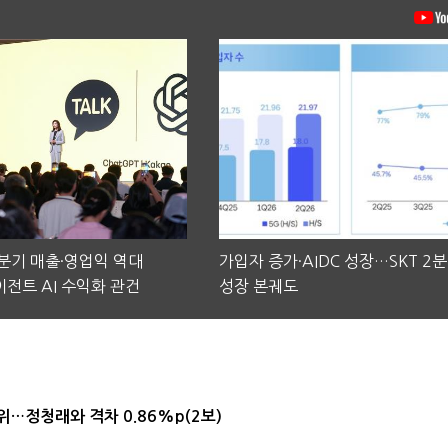
2분기 매출·영업익 역대
가입자 증가·AIDC 성장…SKT 2
전트 AI 수익화 관건
성장 본궤도
1위…정청래와 격차 0.86%p(2보)