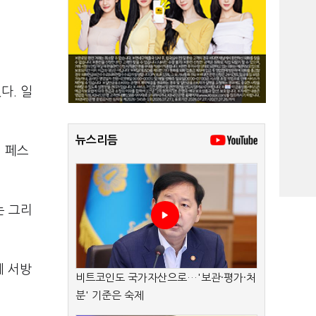
다. 일
뉴스리듬
 페스
는 그리
께 서방
비트코인도 국가자산으로…'보관·평가·처
분' 기준은 숙제