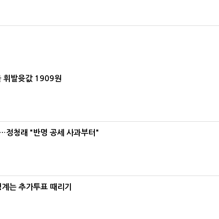
 휘발윳값 1909원
…정청래 "반명 공세 사과부터"
청계는 추가투표 때리기