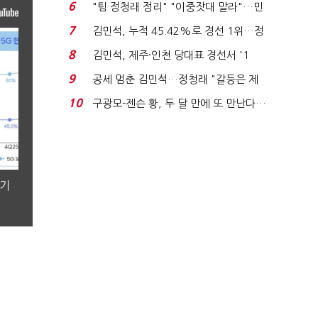
'1위 탈환'(종합)...
6
"팀 정청래 정리" "이중잣대 말라"…민
주 최고위원 계파 다...
7
김민석, 누적 45.42%로 경선 1위…정
청래와 격차 0.86%p(...
8
김민석, 제주·인천 당대표 경선서 '1
위'(1보)...
9
공세 멈춘 김민석…정청래 "갈등은 제
가 수습"
10
구광모-젠슨 황, 두 달 만에 또 만난다…
로봇·AI 등 논...
분기