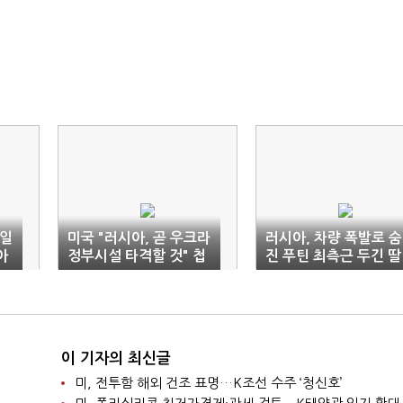
념일
미국 "러시아, 곧 우크라
러시아, 차량 폭발로 숨
아
정부시설 타격할 것" 첩
진 푸틴 최측근 두긴 딸
보 입수
에게 훈장 수여
이 기자의 최신글
미, 전투함 해외 건조 표명…K조선 수주 ‘청신호’