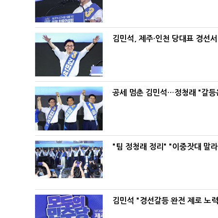
김민석, 제주·인천 당대표 경선서 '
공세 멈춘 김민석…정청래 "갈등
"팀 정청래 정리" "이중잣대 말
김민석 "경선갈등 완전 제로 노력