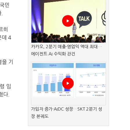
 국민
.
르히
데 4
카카오, 2분기 매출·영업익 역대 최대…
에이전트 AI 수익화 관건
열을 기
령 임
혔다.
가입자 증가·AIDC 성장…SKT 2분기 성
장 본궤도