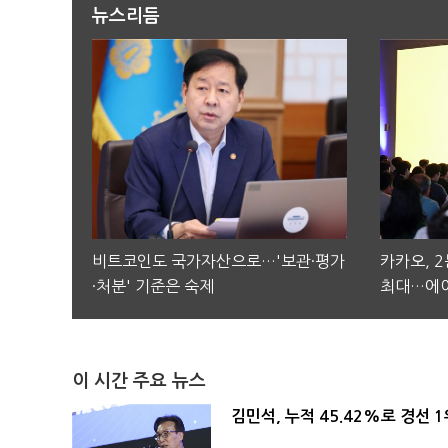
뉴스리듬
비트코인도 국가자산으로…'보관·평가
카카오, 
·처분' 기준은 숙제
최대…에이
이 시간 주요 뉴스
김민석, 누적 45.42%로 경선 