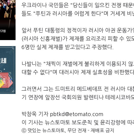
우크라이나 국민들은 "당신들이 일으킨 전쟁 때문
들도 "푸틴과 러시아를 어렵게 한다"며 거세게 비
앞서 푸틴 대통령의 정적이자 러시아 야권 운동가
(러시아 신흥재벌)가 제재를 요리조리 피할 수 있
6명만 실제 제재를 받고있다고 주장했다.
나발니는 "채찍이 재벌에게 불리하게 이용되지 않고
대할 수 없다"며 대러시아 제재 실효성을 비판했다
그러면서 그는 드미트리 메드베데프 전 러시아 대통
기 연장에 앞장선 국회의원 발렌티나 테레시코바도
박창욱 기자 pbtkd@etomato.com
이 기사는 뉴스토마토 보도준칙 및 윤리강령에 따
ⓒ 맛있는 뉴스토마토, 무단 전재 - 재배포 금지