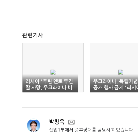
관련기사
러시아 "푸틴 멘토 두긴
우크라이나, 독립기
딸 사망, 우크라이나 비
공개 행사 금지 "러시
밀요원 소행"
공격 우려"
박창욱
산업1부에서 중후장대를 담당하고 있습니다