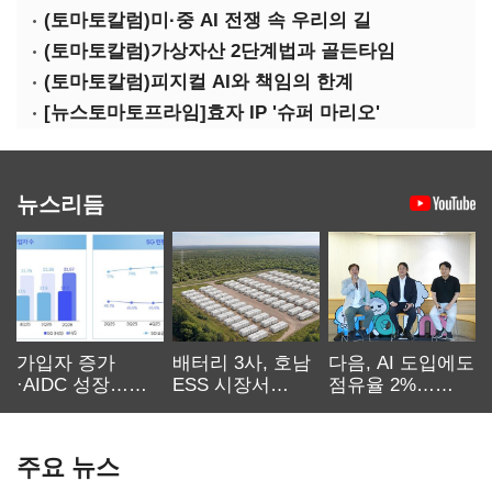
(토마토칼럼)미·중 AI 전쟁 속 우리의 길
(토마토칼럼)가상자산 2단계법과 골든타임
(토마토칼럼)피지컬 AI와 책임의 한계
[뉴스토마토프라임]효자 IP '슈퍼 마리오'
뉴스리듬
가입자 증가
배터리 3사, 호남
다음, AI 도입에도
·AIDC 성장…
ESS 시장서
점유율 2%…
SKT 2분기 성장
‘격돌’
에이전트
본궤도
차별화가 관건
주요 뉴스