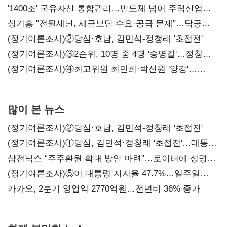
'1400조' 국유자산 통합관리…반도체 넘어 주력산업
구조혁신
성기홍 "전월세난, 세금보단 수요·공급 문제"…닥공
시사
(정기여론조사)②당심·호남, 김민석-정청래 '초접전'
(정기여론조사)③2순위, 10명 중 4명 '송영길'…정청래
'한 자릿수'
(정기여론조사)④최고위원 최민희·박선원 '양강'…
서미화·이성윤·임미애 뒤이어
많이 본 뉴스
(정기여론조사)②당심·호남, 김민석-정청래 '초접전'
(정기여론조사)①당심, 김민석·정청래 '초접전'…대통령
지지도 '50% 아래로'(종합)
삼전닉스 “주주환원 확대 방안 마련”…로이터에 성명
보내
(정기여론조사)⑤이 대통령 지지율 47.7%…일주일
만에 다시 40%대
카카오, 2분기 영업익 2770억원…전년비 36% 증가