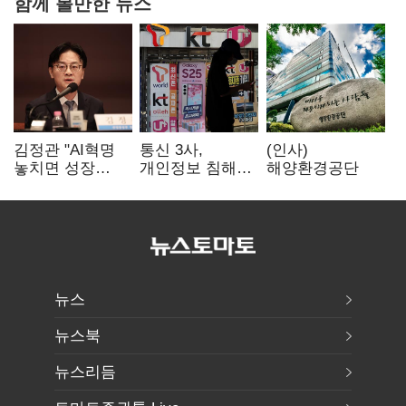
함께 볼만한 뉴스
김정관 "AI혁명
통신 3사,
(인사)
놓치면 성장
개인정보 침해
해양환경공단
끝"…
면책 등 자진
메가프로젝트·
시정…공정위
메가특구 속도전
"이용자 권리
강화"
뉴스
뉴스북
뉴스리듬