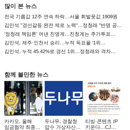
많이 본 뉴스
전국 기름값 12주 연속 하락…서울 휘발윳값 1909원
김민석 "경선갈등 완전 제로 노력"…정청래 "반명 공세
사과부터"
'정청래 책임론' 꺼낸 친명계…친청계는 추가투표
때리기
김민석, 제주·인천서 승리…누적 득표율 '1위
탈환'(종합)
김민석, 누적 45.42%로 경선 1위…정청래와 격차
0.86%p(2보)
함께 볼만한 뉴스
카카오, 올해
두나무, 경찰청
티빙·콘텐츠 IP
임금협약 최종
압수 가상자산
키운다…CJ