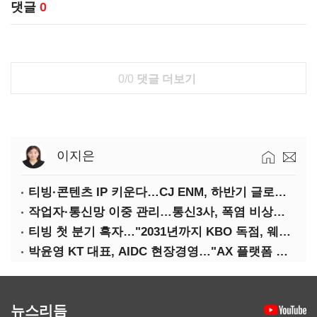
댓글
0
0/0
댓글 더보기
이지은
티빙·콘텐츠 IP 키운다…CJ ENM, 하반기 글로벌 확장 가속
작업자·통신망 이중 관리…통신3사, 폭염 비상대응 돌입
티빙 첫 분기 흑자…"2031년까지 KBO 독점, 웨이브 합병도 속도"
박윤영 KT 대표, AIDC 현장경영…"AX 플랫폼 핵심 인프라로 키운다"
뉴스리듬