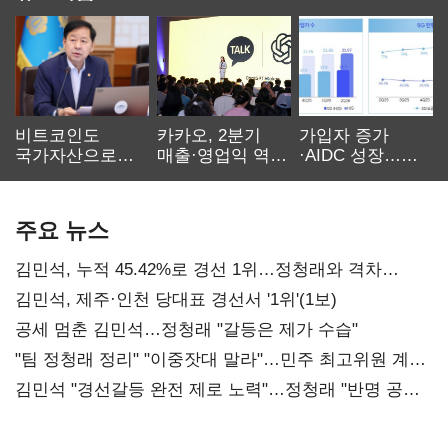
비트코인도
카카오, 2분기
가입자 증가
국가자산으로…'
매출·영업익 역대
·AIDC 성장…
보관·평가·처분'
최대…에이전트
SKT 2분기 성장
기준은 숙제
AI 수익화 관건
본궤도
주요 뉴스
김민석, 누적 45.42%로 경선 1위…정청래와 격차
0.86%p(2보)
김민석, 제주·인천 당대표 경선서 '1위'(1보)
공세 멈춘 김민석…정청래 "갈등은 제가 수습"
"팀 정청래 정리" "이중잣대 말라"…민주 최고위원 계파
다툼 격화
김민석 "경선갈등 완전 제로 노력"…정청래 "반명 공세
사과부터"