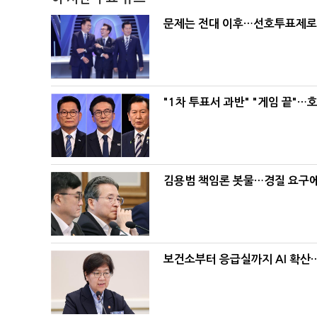
문제는 전대 이후…선호투표제로 
"1차 투표서 과반" "게임 끝"…
김용범 책임론 봇물…경질 요구에 
보건소부터 응급실까지 AI 확산