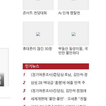
콘서트 전당대회
AI 인재 쟁탈전
휴대폰이 끊긴 30분
부동산 동상이몽, 국
민만 불안하다
인기뉴스
1
(정기여론조사)②당심·호남, 김민석-정
사
청래 '초접전'...
2
립
삼성 Z8 역대급 ‘흥행’에 애플 반격 주
목…9월 ‘폴...
3
(정기여론조사)①당심, 김민석·정청래
'초접전'…대통령 ...
4
세제개편에 ‘불안·불만’…오세훈 "전월
세 구하기 더 ...