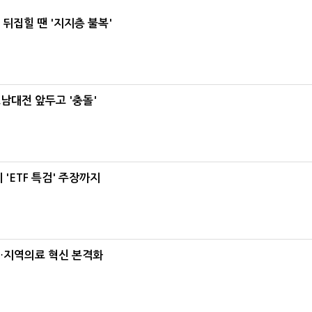
뒤집힐 땐 '지지층 불복'
호남대전 앞두고 '충돌'
'ETF 특검' 주장까지
…지역의료 혁신 본격화