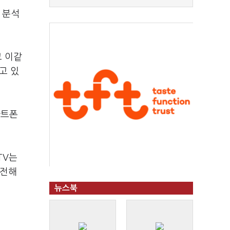
 분석
 이같
고 있
마트폰
TV는
 전해
뉴스북