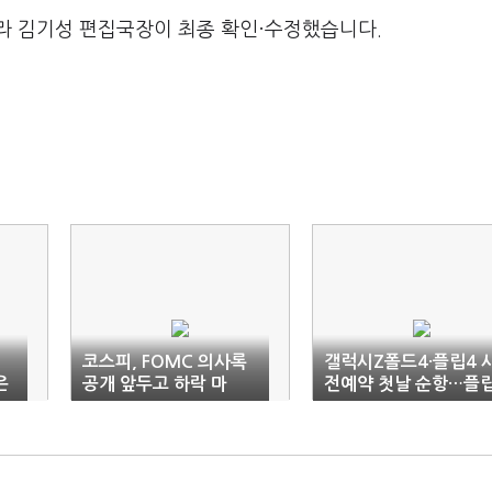
라 김기성 편집국장이 최종 확인·수정했습니다.
코스피, FOMC 의사록
갤럭시Z폴드4·플립4 
은
공개 앞두고 하락 마
전예약 첫날 순항…플
감…2510선
비중 60%