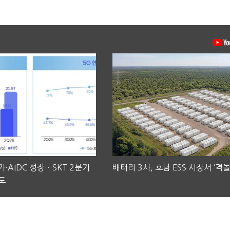
·AIDC 성장…SKT 2분기
배터리 3사, 호남 ESS 시장서 ‘격돌
도