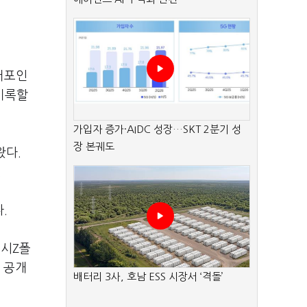
터포인
기록할
가입자 증가·AIDC 성장…SKT 2분기 성
장 본궤도
왔다.
.
.
럭시Z폴
를 공개
배터리 3사, 호남 ESS 시장서 ‘격돌’