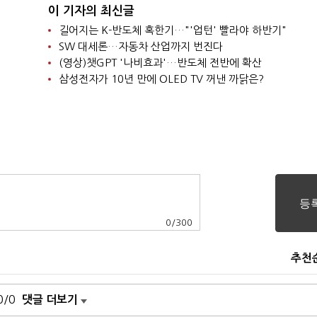
이 기자의 최신글
길어지는 K-반도체 혹한기…"'업턴' 빨라야 하반기"
SW 대세론…자동차 산업까지 번진다
(영상)챗GPT '나비효과'…반도체 전반에 확산
삼성전자가 10년 만에 OLED TV 꺼낸 까닭은?
0
/
300
추천
0/0
댓글 더보기