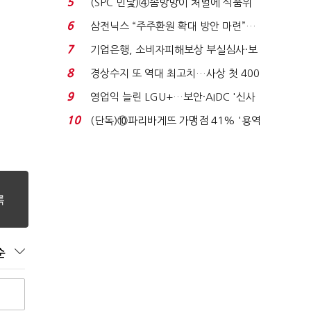
5
(SPC 민낯)④솜방망이 처벌에 식품위
생법 위반 반복...
6
삼전닉스 “주주환원 확대 방안 마련”…
로이터에 성명...
7
기업은행, 소비자피해보상 부실심사·보
이스피싱 공시 ...
8
경상수지 또 역대 최고치…사상 첫 400
억달러에 '3% 성...
9
영업익 늘린 LGU+…보안·AIDC '신사
업 드라이브'...
10
(단독)⑩파리바게뜨 가맹점 41% '용역
제빵기사 없어'…고...
순