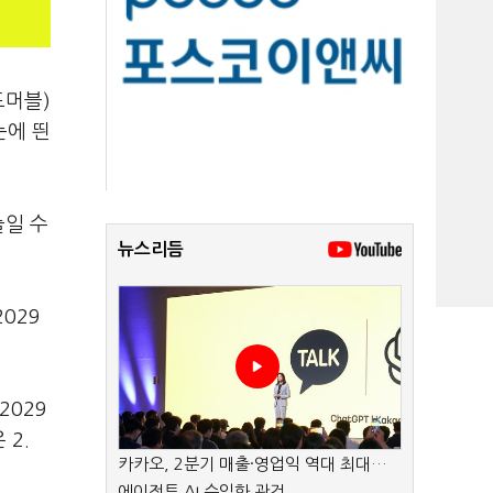
포머블)
눈에 띈
늘일 수
뉴스리듬
029
2029
2.
카카오, 2분기 매출·영업익 역대 최대…
에이전트 AI 수익화 관건