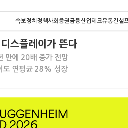
속보
정치
정책
사회
증권
금융
산업
테크
유통
건설
 디스플레이가 뜬다
년 만에 20배 증가 전망
도 연평균 28% 성장