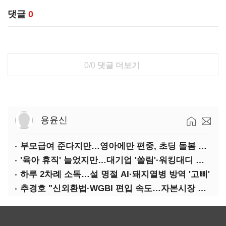
댓글
0
0/0
댓글 더보기
용윤신
부모급여 준다지만…영아에만 편중, 초딩 돌봄 절실
'육아 휴직' 늘었지만…대기업 '쏠림'·워킹대디 여전히 '저조'
하루 2차례 소독…설 명절 AI·돼지열병 방역 '고삐'
추경호 "신외환법·WGBI 편입 속도…자본시장 투자환경 개선"