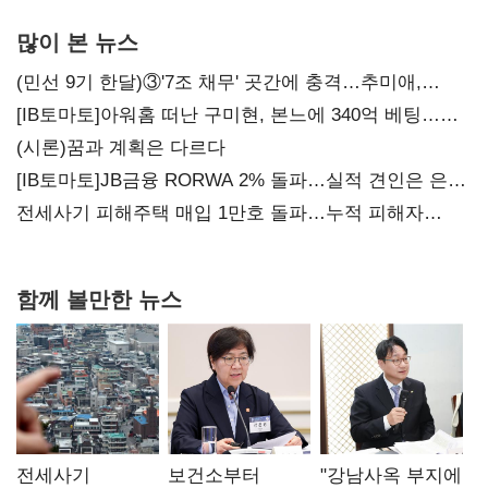
많이 본 뉴스
(민선 9기 한달)③'7조 채무' 곳간에 충격…추미애,
20년만에 '비상재정' 선언 승부수
[IB토마토]아워홈 떠난 구미현, 본느에 340억 베팅…
가족 지배체제 구축
(시론)꿈과 계획은 다르다
[IB토마토]JB금융 RORWA 2% 돌파…실적 견인은 은행
아닌 캐피탈
전세사기 피해주택 매입 1만호 돌파…누적 피해자
4만278명
함께 볼만한 뉴스
전세사기
보건소부터
"강남사옥 부지에