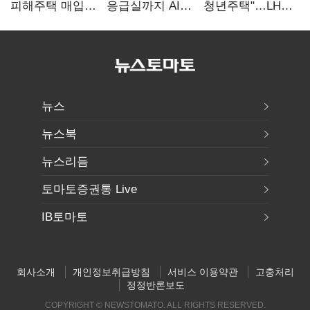
피해주택 매입
응급실까지 AI
청년주택"…LH도
1만호 돌파…
확산…지역의료
'공급 속도전'
누적 피해자
혁신 본격화
4만278명
뉴스
뉴스북
뉴스리듬
토마토증권통 Live
IB토마토
회사소개
개인정보취급방침
서비스 이용약관
고충처리
정정반론보도
COPYRIGHT © NEWSTOMATO. ALL RIGHTS RESERVED.