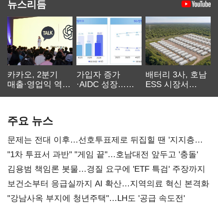
뉴스리듬
카카오, 2분기
가입자 증가
배터리 3사, 호남
매출·영업익 역대
·AIDC 성장…
ESS 시장서
최대…에이전트
SKT 2분기 성장
‘격돌’
AI 수익화 관건
본궤도
주요 뉴스
문제는 전대 이후…선호투표제로 뒤집힐 땐 '지지층
불복'
"1차 투표서 과반" "게임 끝"…호남대전 앞두고 '충돌'
김용범 책임론 봇물…경질 요구에 'ETF 특검' 주장까지
보건소부터 응급실까지 AI 확산…지역의료 혁신 본격화
"강남사옥 부지에 청년주택"…LH도 '공급 속도전'