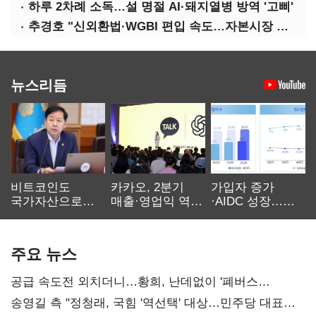
하루 2차례 소독…설 명절 AI·돼지열병 방역 '고삐'
추경호 "신외환법·WGBI 편입 속도…자본시장 투자환경 개선"
뉴스리듬
비트코인도
카카오, 2분기
가입자 증가
국가자산으로…'
매출·영업익 역대
·AIDC 성장…
보관·평가·처분'
최대…에이전트
SKT 2분기 성장
기준은 숙제
AI 수익화 관건
본궤도
주요 뉴스
공급 속도전 외치더니…황희, 난데없이 '폐버스
리모델링' 제안
송영길 측 "정청래, 국힘 '역선택' 대상…민주당 대표로