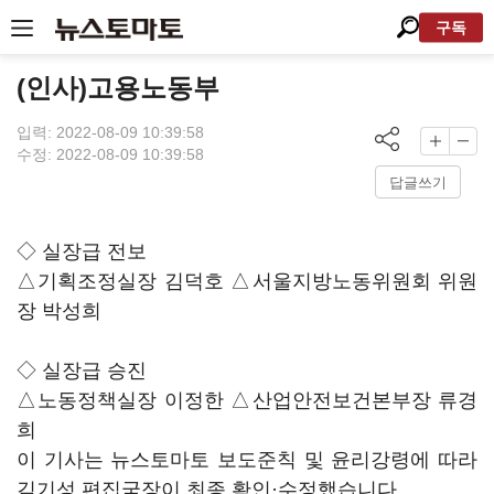
구독
(인사)고용노동부
입력: 2022-08-09 10:39:58
수정: 2022-08-09 10:39:58
답글쓰기
◇ 실장급 전보
△기획조정실장 김덕호 △서울지방노동위원회 위원
장 박성희
◇ 실장급 승진
△노동정책실장 이정한 △산업안전보건본부장 류경
희
이 기사는 뉴스토마토 보도준칙 및 윤리강령에 따라
김기성 편집국장이 최종 확인·수정했습니다.