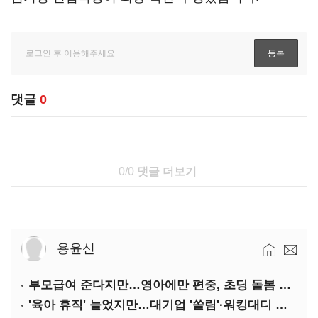
댓글
0
0/0
댓글 더보기
용윤신
부모급여 준다지만…영아에만 편중, 초딩 돌봄 절실
'육아 휴직' 늘었지만…대기업 '쏠림'·워킹대디 여전히 '저조'