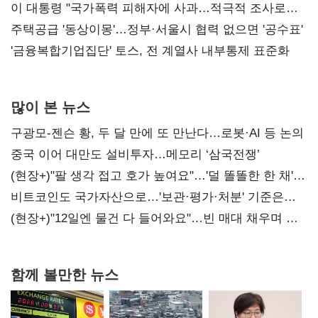
총선 지휘 못해"
이 대통령 "국가폭력 피해자에 사과…적극적 조사로
진실 밝혀야"
주택공급 '동상이몽'…정부·서울시 협력 없으면 '공수표'
'금융복합기업집단' 토스, 전 계열사 내부통제 표준화
많이 본 뉴스
구광모-젠슨 황, 두 달 만에 또 만난다…로봇·AI 등 논의
중국 이어 대만도 설비투자…메모리 ‘삼국전쟁’
(현장+)"팔 생각 접고 호가 높여요"…'덜 똘똘한 한 채'
20억 키맞추기
비트코인도 국가자산으로…'보관·평가·처분' 기준은
숙제
(현장+)"12일엔 물건 다 들어와요"…빈 매대 채우며 문
연 홈플러스
함께 볼만한 뉴스