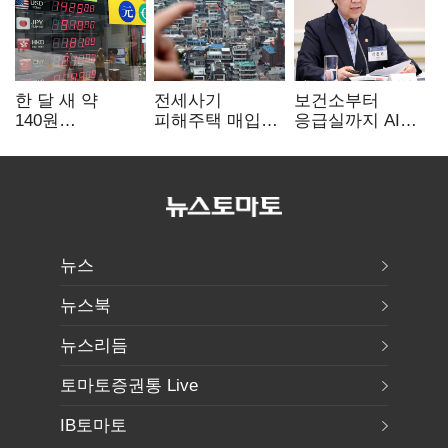
한 달 새 약
전세사기
보건소부터
140원
피해주택 매입
응급실까지 AI
급락…'역대급
1만호 돌파…
확산…지역의료
엔저'에 원화
누적 피해자
혁신 본격화
변곡점
4만278명
뉴스
뉴스북
뉴스리듬
토마토증권통 Live
IB토마토