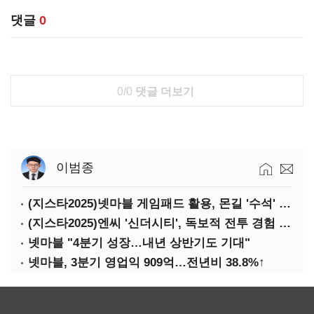
댓글
0
0/0
댓글 더보기
이범종
(지스타2025)넷마블 게임패드 활용, 몬길 '수석' 7대죄 '차석'
(지스타2025)엔씨 '신더시티', 독보적 전투 경험 필요
넷마블 "4분기 성장…내년 상반기도 기대"
넷마블, 3분기 영업익 909억…전년비 38.8%↑