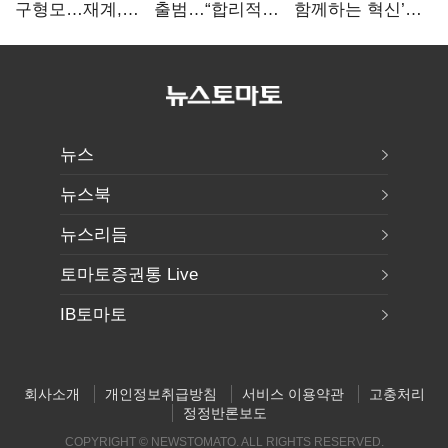
구형모…재계,
출범…“합리적
함께하는 혁신’…
1980년대생
가격·기대 이상
IFA서 ‘차세대 AI
전성시대
서비스로 승부”
홈’ 비전 공개
뉴스
뉴스북
뉴스리듬
토마토증권통 Live
IB토마토
회사소개
개인정보취급방침
서비스 이용약관
고충처리
정정반론보도
COPYRIGHT © NEWSTOMATO. ALL RIGHTS RESERVED.