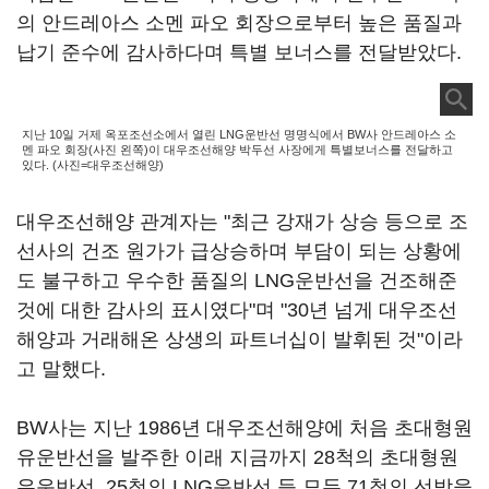
의 안드레아스 소멘 파오 회장으로부터 높은 품질과
납기 준수에 감사하다며 특별 보너스를 전달받았다.
지난 10일 거제 옥포조선소에서 열린 LNG운반선 명명식에서 BW사 안드레아스 소
멘 파오 회장(사진 왼쪽)이 대우조선해양 박두선 사장에게 특별보너스를 전달하고
있다. (사진=대우조선해양)
대우조선해양 관계자는 "최근 강재가 상승 등으로 조
선사의 건조 원가가 급상승하며 부담이 되는 상황에
도 불구하고 우수한 품질의 LNG운반선을 건조해준
것에 대한 감사의 표시였다"며 "30년 넘게 대우조선
해양과 거래해온 상생의 파트너십이 발휘된 것"이라
고 말했다.
BW사는 지난 1986년 대우조선해양에 처음 초대형원
유운반선을 발주한 이래 지금까지 28척의 초대형원
유운반선, 25척의 LNG운반선 등 모두 71척의 선박을