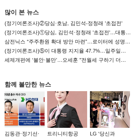
많이 본 뉴스
(정기여론조사)②당심·호남, 김민석-정청래 '초접전'
(정기여론조사)①당심, 김민석·정청래 '초접전'…대통령
지지도 '50% 아래로'(종합)
삼전닉스 “주주환원 확대 방안 마련”…로이터에 성명
보내
(정기여론조사)⑤이 대통령 지지율 47.7%…일주일
만에 다시 40%대
세제개편에 ‘불안·불만’…오세훈 "전월세 구하기 더
힘들어질 것"
함께 볼만한 뉴스
김동관·정기선·
트리니티항공
LG ‘당신과