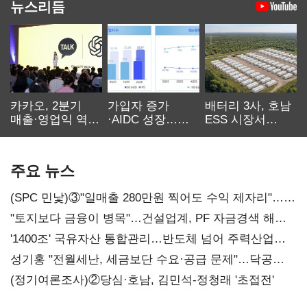
뉴스리듬
카카오, 2분기
가입자 증가
배터리 3사, 호남
매출·영업익 역대
·AIDC 성장…
ESS 시장서
최대…에이전트
SKT 2분기 성장
‘격돌’
AI 수익화 관건
본궤도
주요 뉴스
(SPC 민낯)③"일매출 280만원 찍어도 수익 제자리"…
점주 울리는 '상시 할인'
"토지보다 금융이 병목"…건설업계, PF 자금경색 해소
목소리
'1400조' 국유자산 통합관리…반도체 넘어 주력산업
구조혁신
성기홍 "전월세난, 세금보단 수요·공급 문제"…닥공
시사
(정기여론조사)②당심·호남, 김민석-정청래 '초접전'