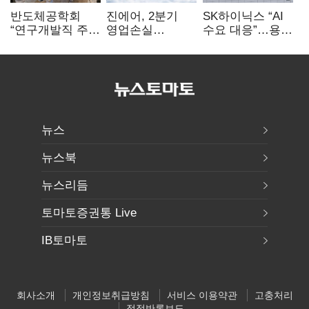
반도체공학회
진에어, 2분기
SK하이닉스 “AI
“연구개발직 주
영업손실
수요 대응”…용인
52시간제
731억…유가
·청주 팹에 54조
개선해야”
상승 여파
투자
뉴스
뉴스북
뉴스리듬
토마토증권통 Live
IB토마토
회사소개
개인정보취급방침
서비스 이용약관
고충처리
정정반론보도