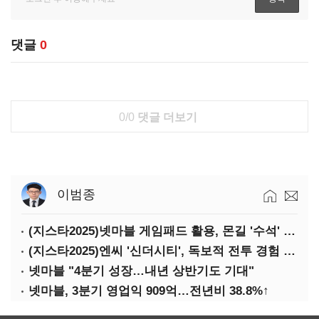
댓글
0
0/0
댓글 더보기
이범종
(지스타2025)넷마블 게임패드 활용, 몬길 '수석' 7대죄 '차석'
(지스타2025)엔씨 '신더시티', 독보적 전투 경험 필요
넷마블 "4분기 성장…내년 상반기도 기대"
넷마블, 3분기 영업익 909억…전년비 38.8%↑