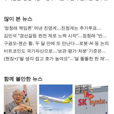
많이 본 뉴스
'정청래 책임론' 꺼낸 친명계…친청계는 추가투표
때리기
김민석 "경선갈등 완전 제로 노력 시작"…정청래 "반명
공세 사과부터 해야"
구광모-젠슨 황, 두 달 만에 또 만난다…로봇·AI 등 논의
비트코인도 국가자산으로…'보관·평가·처분' 기준은
숙제
(현장+)"팔 생각 접고 호가 높여요"…'덜 똘똘한 한 채'
20억 키맞추기
함께 볼만한 뉴스