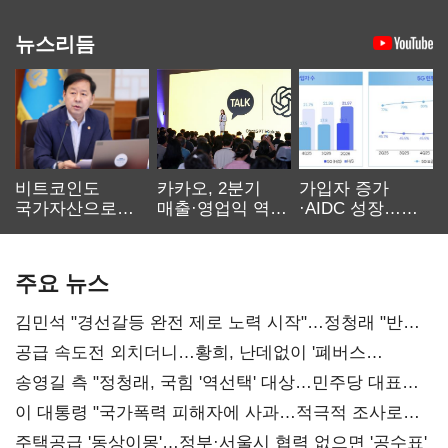
뉴스리듬
비트코인도
카카오, 2분기
가입자 증가
국가자산으로…'
매출·영업익 역대
·AIDC 성장…
보관·평가·처분'
최대…에이전트
SKT 2분기 성장
기준은 숙제
AI 수익화 관건
본궤도
주요 뉴스
김민석 "경선갈등 완전 제로 노력 시작"…정청래 "반명
공세 사과부터"
공급 속도전 외치더니…황희, 난데없이 '폐버스
리모델링' 제안
송영길 측 "정청래, 국힘 '역선택' 대상…민주당 대표로
총선 지휘 못해"
이 대통령 "국가폭력 피해자에 사과…적극적 조사로
진실 밝혀야"
주택공급 '동상이몽'…정부·서울시 협력 없으면 '공수표'