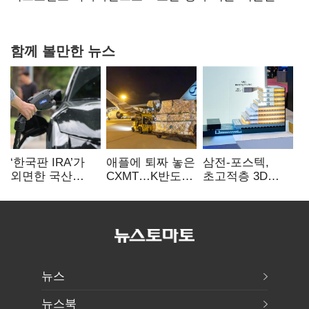
숙제
함께 볼만한 뉴스
‘한국판 IRA’가
애플에 퇴짜 놓은
삼전-포스텍,
외면한 국산
CXMT…K반도체
초고적층 3D
전기차…
협상력 ‘호재’
낸드 한계 돌파…
실효성에 ‘의문’
성능·전력효율
개선
뉴스
뉴스북