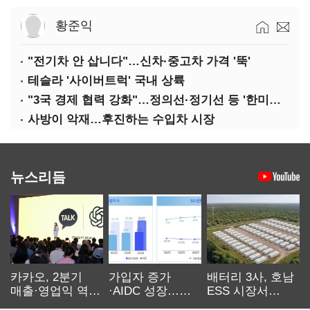
황준익
"전기차 안 삽니다"…신차·중고차 가격 '뚝'
테슬라 '사이버트럭' 국내 상륙
"3국 경제 협력 강화"…정의선·정기선 등 '한미일 경제대화' 참석
사방이 악재…후진하는 수입차 시장
뉴스리듬
카카오, 2분기
가입자 증가
배터리 3사, 호남
매출·영업익 역대
·AIDC 성장…
ESS 시장서
최대…에이전트
SKT 2분기 성장
‘격돌’