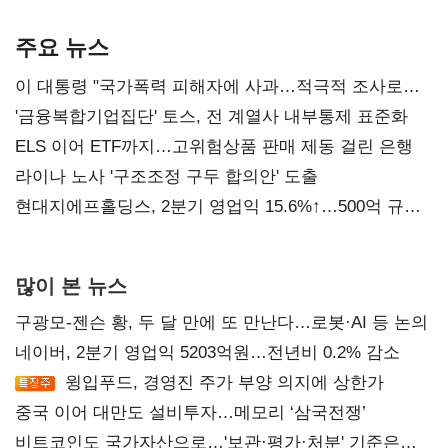
AI 수익화 관건
본궤도
주요 뉴스
이 대통령 "국가폭력 피해자에 사과…적극적 조사로
진실 밝혀야"
'금융복합기업집단' 토스, 전 계열사 내부통제 표준화
ELS 이어 ETF까지…고위험상품 판매 제동 걸린 은행
라이나 노사 '구조조정 구두 합의안' 도출
현대지에프홀딩스, 2분기 영업익 15.6%↑…500억 규모
자사주 매입
많이 본 뉴스
구광모-젠슨 황, 두 달 만에 또 만난다…로봇·AI 등 논의
네이버, 2분기 영업익 5203억원…전년비 0.2% 감소
윙입푸드, 경영진 주가 부양 의지에 상한가
중국 이어 대만도 설비투자…메모리 ‘삼국전쟁’
비트코인도 국가자산으로…'보관·평가·처분' 기준은