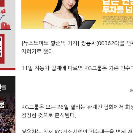
[뉴스토마토 황준익 기자]
쌍용차(003620)
를 인
자하기로 했다.
11일 자동차 업계에 따르면 KG그룹은 기존 인수
쌍
KG그룹은 오는 26일 열리는 관계인 집회에서 회
결정한 것으로 분석된다.
쌍용차는 앞서 KG컨소시엄의 인수대금을 변제 재