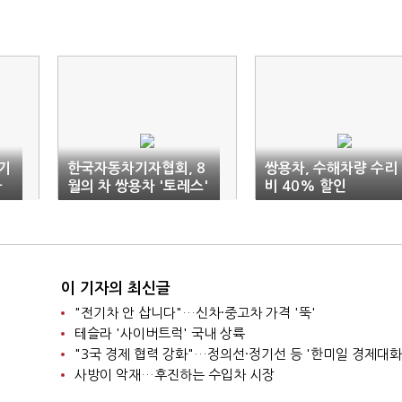
기
한국자동차기자협회, 8
쌍용차, 수해차량 수리
가
월의 차 쌍용차 '토레스'
비 40% 할인
선정
이 기자의 최신글
"전기차 안 삽니다"…신차·중고차 가격 '뚝'
테슬라 '사이버트럭' 국내 상륙
"3국 경제 협력 강화"…정의선·정기선 등 '한미일 경제대화
사방이 악재…후진하는 수입차 시장