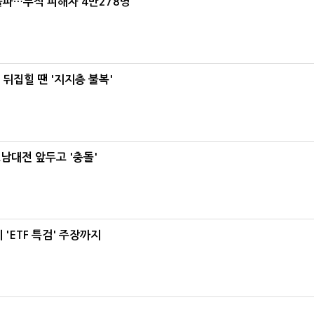
돌파…누적 피해자 4만278명
뒤집힐 땐 '지지층 불복'
호남대전 앞두고 '충돌'
'ETF 특검' 주장까지