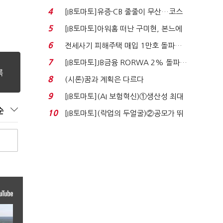
지에 상한가...
4
[IB토마토]유증·CB 줄줄이 무산…코스
닥 벌점 급증에 ...
5
[IB토마토]아워홈 떠난 구미현, 본느에
340억 베팅…가...
6
전세사기 피해주택 매입 1만호 돌파…
누적 피해자 4만2...
7
[IB토마토]JB금융 RORWA 2% 돌파…
실적 견인은 은행 ...
8
(시론)꿈과 계획은 다르다
9
[IB토마토](AI 보험혁신)①생산성 최대
80% 개선…현실...
순
10
[IB토마토](락업의 두얼굴)②공모가 뛰
자 첫날 매도…FI ...