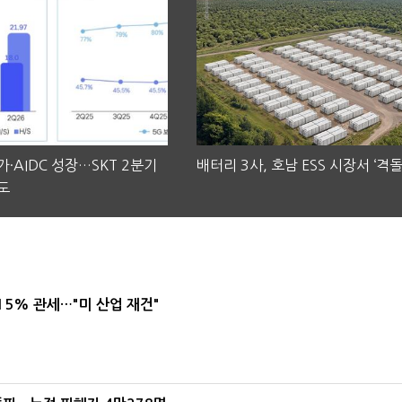
·AIDC 성장…SKT 2분기
배터리 3사, 호남 ESS 시장서 ‘격돌
도
5% 관세…"미 산업 재건"