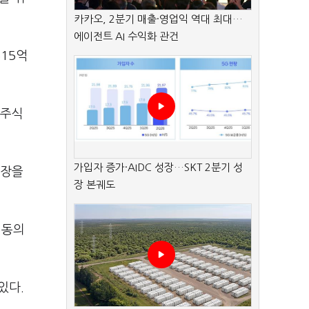
카카오, 2분기 매출·영업익 역대 최대…
에이전트 AI 수익화 관건
515억
 주식
가입자 증가·AIDC 성장…SKT 2분기 성
입장을
장 본궤도
 동의
있다.