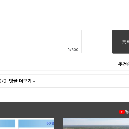
0
/
300
추천
0/0
댓글 더보기