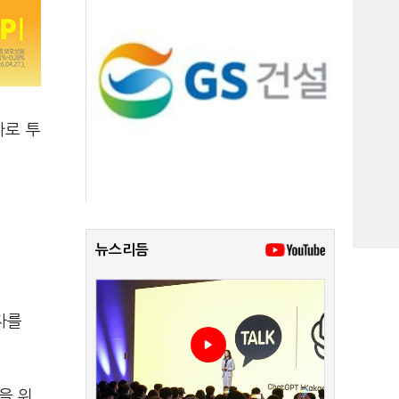
가로 투
뉴스리듬
자를
을 위