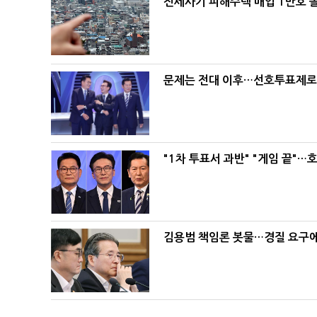
전세사기 피해주택 매입 1만호 
문제는 전대 이후…선호투표제로 
"1차 투표서 과반" "게임 끝"…
김용범 책임론 봇물…경질 요구에 