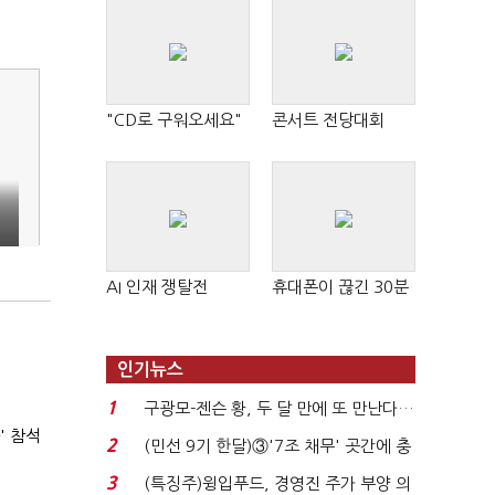
"CD로 구워오세요"
콘서트 전당대회
AI 인재 쟁탈전
휴대폰이 끊긴 30분
인기뉴스
1
구광모-젠슨 황, 두 달 만에 또 만난다…
' 참석
로봇·AI 등 논...
2
(민선 9기 한달)③'7조 채무' 곳간에 충
격…추미애, 20년...
3
(특징주)윙입푸드, 경영진 주가 부양 의