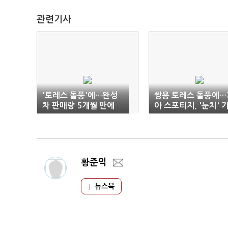
관련기사
'토레스 돌풍'에…완성
쌍용 토레스 돌풍에…
차 판매량 5개월 만에
아 스포티지, '눈치' 
반등
격 인상
황준익
뉴스북