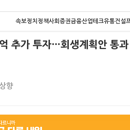
속보
정치
정책
사회
증권
금융
산업
테크
유통
건설
00억 추가 투자…회생계획안 통과
 상향