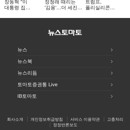
장동혁 "이
정청래 때리는
트럼프,
대통령 집
'김용'…더 세진
폴리실리콘
팔자마자 세금
'대통령 최측근'
파생상품에 15%
폭탄…'내로남불'"
입
관세…"미 산업
재건"
뉴스
뉴스북
뉴스리듬
토마토증권통 Live
IB토마토
회사소개
개인정보취급방침
서비스 이용약관
고충처리
정정반론보도