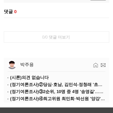
댓글
0
0/0
댓글 더보기
박주용
(시론)의견 없습니다
(정기여론조사)②당심·호남, 김민석-정청래 '초접전'
(정기여론조사)③2순위, 10명 중 4명 '송영길'…정청래 '한 자릿수'
(정기여론조사)④최고위원 최민희·박선원 '양강'…서미화·이성윤·임미애 뒤이어