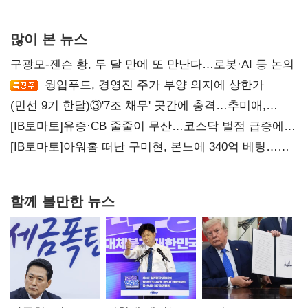
많이 본 뉴스
구광모-젠슨 황, 두 달 만에 또 만난다…로봇·AI 등 논의
윙입푸드, 경영진 주가 부양 의지에 상한가
(민선 9기 한달)③'7조 채무' 곳간에 충격…추미애,
20년만에 '비상재정' 선언 승부수
[IB토마토]유증·CB 줄줄이 무산…코스닥 벌점 급증에
상폐 압박
[IB토마토]아워홈 떠난 구미현, 본느에 340억 베팅…
가족 지배체제 구축
함께 볼만한 뉴스