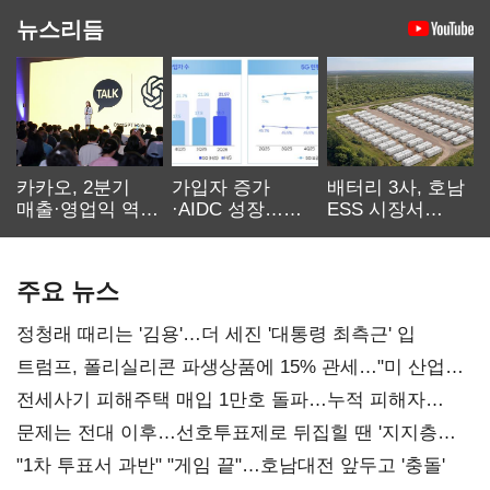
뉴스리듬
카카오, 2분기
가입자 증가
배터리 3사, 호남
매출·영업익 역대
·AIDC 성장…
ESS 시장서
최대…에이전트
SKT 2분기 성장
‘격돌’
AI 수익화 관건
본궤도
주요 뉴스
정청래 때리는 '김용'…더 세진 '대통령 최측근' 입
트럼프, 폴리실리콘 파생상품에 15% 관세…"미 산업
재건"
전세사기 피해주택 매입 1만호 돌파…누적 피해자
4만278명
문제는 전대 이후…선호투표제로 뒤집힐 땐 '지지층
불복'
"1차 투표서 과반" "게임 끝"…호남대전 앞두고 '충돌'