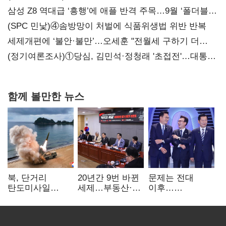
삼성 Z8 역대급 ‘흥행’에 애플 반격 주목…9월 ‘폴더블
대전’
(SPC 민낯)④솜방망이 처벌에 식품위생법 위반 반복
세제개편에 ‘불안·불만’…오세훈 "전월세 구하기 더
힘들어질 것"
(정기여론조사)①당심, 김민석·정청래 '초접전'…대통령
지지도 '50% 아래로'(종합)
함께 볼만한 뉴스
북, 단거리
20년간 9번 바뀐
문제는 전대
탄도미사일
세제…부동산·
이후…
발사…안보실
상속세만
선호투표제로
"즉각 중단 촉구"
건드렸다
뒤집힐 땐
'지지층 불복'