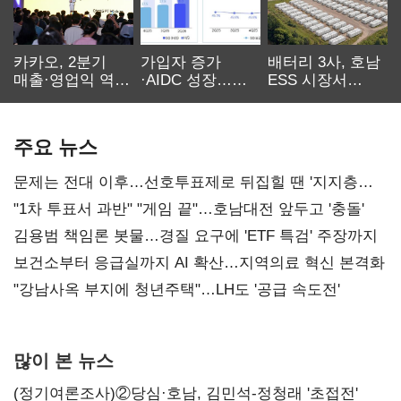
카카오, 2분기
가입자 증가
배터리 3사, 호남
매출·영업익 역대
·AIDC 성장…
ESS 시장서
최대…에이전트
SKT 2분기 성장
‘격돌’
AI 수익화 관건
본궤도
주요 뉴스
문제는 전대 이후…선호투표제로 뒤집힐 땐 '지지층
불복'
"1차 투표서 과반" "게임 끝"…호남대전 앞두고 '충돌'
김용범 책임론 봇물…경질 요구에 'ETF 특검' 주장까지
보건소부터 응급실까지 AI 확산…지역의료 혁신 본격화
"강남사옥 부지에 청년주택"…LH도 '공급 속도전'
많이 본 뉴스
(정기여론조사)②당심·호남, 김민석-정청래 '초접전'