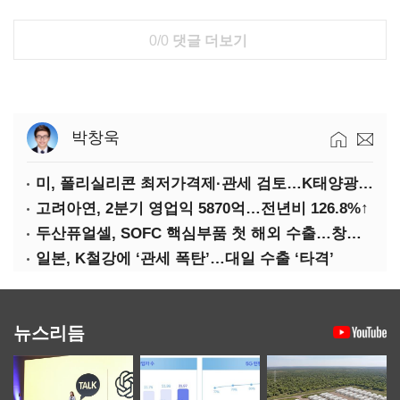
0/0
댓글 더보기
박창욱
미, 폴리실리콘 최저가격제·관세 검토…K태양광 입지 확대 기대
고려아연, 2분기 영업익 5870억…전년비 126.8%↑
두산퓨얼셀, SOFC 핵심부품 첫 해외 수출…창사 이래 최대 규모
일본, K철강에 ‘관세 폭탄’…대일 수출 ‘타격’
뉴스리듬