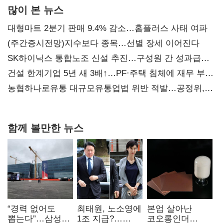
많이 본 뉴스
대형마트 2분기 판매 9.4% 감소…홈플러스 사태 여파
(주간증시전망)지수보다 종목…선별 장세 이어진다
SK하이닉스 통합노조 신설 추진…구성원 간 성과급
불만 확산
건설 한계기업 5년 새 3배↑…PF·주택 침체에 재무 부담
확대
농협하나로유통 대규모유통업법 위반 적발…공정위,
과징금 4억6200만원 부과
함께 볼만한 뉴스
“경력 없어도
최태원, 노소영에
본업 살아난
뽑는다”…삼성
1조 지급?…
코오롱인더