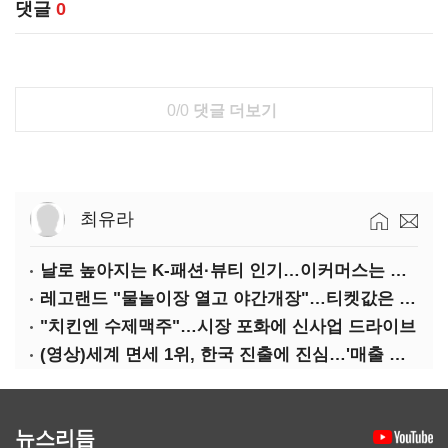
댓글
0
0/0
댓글 더보기
최유라
날로 높아지는 K-패션·뷰티 인기…이커머스는 역직구 키운다
레고랜드 "물놀이장 열고 야간개장"…티켓값은 동결
"치킨엔 수제맥주"…시장 포화에 신사업 드라이브
(영상)세계 면세 1위, 한국 진출에 진심…'매출 증빙' 물어봤다
뉴스리듬