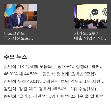
비트코인도
카카오, 2분기
국가자산으로…'
매출·영업익 역대
보관·평가·처분'
최대…에이전트
기준은 숙제
AI 수익화 관건
주요 뉴스
김민석 "TK 유세에 도움되는 당대표"…정청래 "벌써
대표된 양 당직 배분"
46.01% 대 44.53%…김민석·정청래 '초박빙'(종합)
김민석 누적 46.01%…'격전지' 호남 앞두고 1위 지켰다
(2보)
김민석, 강원·대구·경북서 48.54%…1위 수성(1보)
최민희 "골리앗 김민석"…임미애 "부끄러운 줄 알아야"