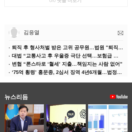
0/0
댓글 더보기
김응열
퇴직 후 형사처벌 받은 고위 공무원…법원 "퇴직수당 환수는 부당"
대법 “교통사고 후 우울증 극단 선택…보험급 지급해야”
변협 “론스타로 ‘혈세’ 지출…책임지는 사람 없어”
‘75억 횡령’ 홍문종, 2심서 징역 4년6개월…법정구속
뉴스리듬