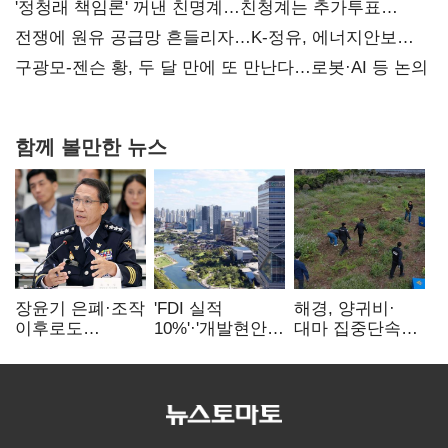
'정청래 책임론' 꺼낸 친명계…친청계는 추가투표
때리기
전쟁에 원유 공급망 흔들리자…K-정유, 에너지안보
핵심으로 재부상
구광모-젠슨 황, 두 달 만에 또 만난다…로봇·AI 등 논의
함께 볼만한 뉴스
장윤기 은폐·조작
'FDI 실적
해경, 양귀비·
이후로도
10%'·'개발현안
대마 집중단속…
정보유출·
산적'…
4개월 동안
내부비위…경찰
인천경제청장
249명 검거
신뢰는 어디에
구원투수 찾기