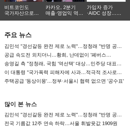
비트코인도
카카오, 2분기
가입자 증가
국가자산으로…'
매출·영업익 역대
·AIDC 성장…
보관·평가·처분'
최대…에이전트
SKT 2분기 성장
기준은 숙제
AI 수익화 관건
본궤도
주요 뉴스
김민석 "경선갈등 완전 제로 노력"…정청래 "반명 공세
사과부터"
공급 속도전 외치더니…황희, 난데없이 '폐버스
리모델링' 제안
송영길 측 "정청래, 국힘 '역선택' 대상…민주당 대표로
총선 지휘 못해"
이 대통령 "국가폭력 피해자에 사과…적극적 조사로
진실 밝혀야"
주택공급 '동상이몽'…정부·서울시 협력 없으면 '공수표'
많이 본 뉴스
김민석 "경선갈등 완전 제로 노력"…정청래 "반명 공세
사과부터"
전국 기름값 12주 연속 하락…서울 휘발윳값 1909원