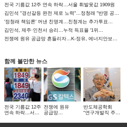
전국 기름값 12주 연속 하락…서울 휘발윳값 1909원
김민석 "경선갈등 완전 제로 노력"…정청래 "반명 공세
사과부터"
'정청래 책임론' 꺼낸 친명계…친청계는 추가투표
때리기
김민석, 제주·인천서 승리…누적 득표율 '1위
탈환'(종합)
전쟁에 원유 공급망 흔들리자…K-정유, 에너지안보
핵심으로 재부상
함께 볼만한 뉴스
전국 기름값 12주
전쟁에 원유
반도체공학회
연속 하락…서울
공급망
“연구개발직 주
휘발윳값 1909원
흔들리자…K-
52시간제
정유, 에너지안보
개선해야”