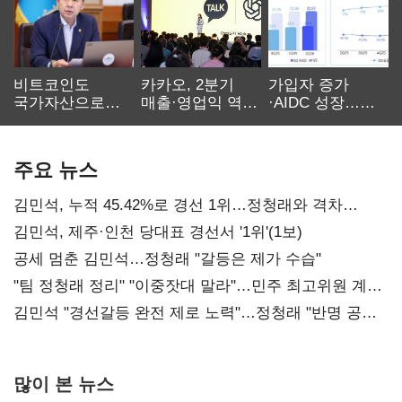
비트코인도
카카오, 2분기
가입자 증가
국가자산으로…'
매출·영업익 역대
·AIDC 성장…
보관·평가·처분'
최대…에이전트
SKT 2분기 성장
기준은 숙제
AI 수익화 관건
본궤도
주요 뉴스
김민석, 누적 45.42%로 경선 1위…정청래와 격차
0.86%p(2보)
김민석, 제주·인천 당대표 경선서 '1위'(1보)
공세 멈춘 김민석…정청래 "갈등은 제가 수습"
"팀 정청래 정리" "이중잣대 말라"…민주 최고위원 계파
다툼 격화
김민석 "경선갈등 완전 제로 노력"…정청래 "반명 공세
사과부터"
많이 본 뉴스