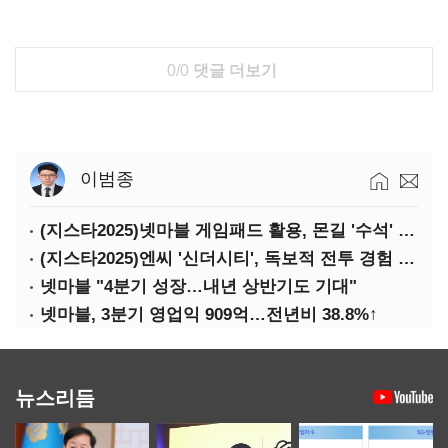
0/0
댓글 더보기
이범종
(지스타2025)넷마블 게임패드 활용, 몬길 '수석' 7대죄 '차석'
(지스타2025)엔씨 '신더시티', 독보적 전투 경험 필요
넷마블 "4분기 성장…내년 상반기도 기대"
넷마블, 3분기 영업익 909억…전년비 38.8%↑
뉴스리듬