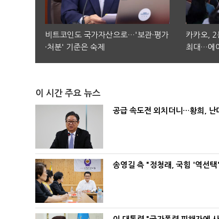
비트코인도 국가자산으로…'보관·평가
카카오, 
·처분' 기준은 숙제
최대…에이
이 시간 주요 뉴스
공급 속도전 외치더니…황희, 난
송영길 측 "정청래, 국힘 '역선