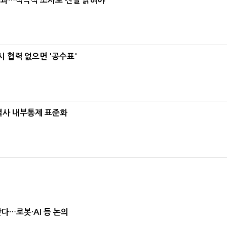
사과…적극적 조사로 진실 밝혀야"
 협력 없으면 '공수표'
계열사 내부통제 표준화
난다…로봇·AI 등 논의