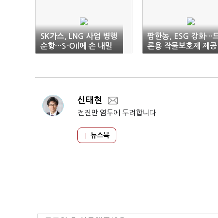
SK가스, LNG 사업 병행
팜한농, ESG 강화…
순항…S-Oil에 손 내밀
론용 작물보호제 제공
어
신태현
전진만 염두에 두려합니다
뉴스북