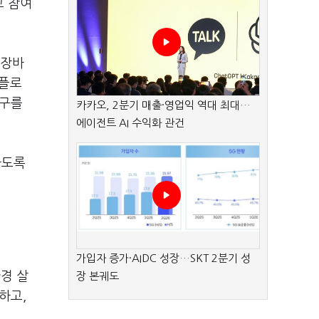
고 참여
 장바
△플로
지구를
카카오, 2분기 매출·영업익 역대 최대…
에이전트 AI 수익화 관건
하도록
가입자 증가·AIDC 성장…SKT 2분기 성
환경 살
장 본궤도
하고,