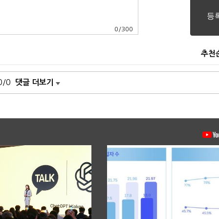
0
/
300
추천
0/0
댓글 더보기