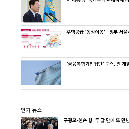
이 대통령 "국가폭력 피해자에 
주택공급 '동상이몽'…정부·서울시
'금융복합기업집단' 토스, 전 
인기 뉴스
구광모-젠슨 황, 두 달 만에 또 만