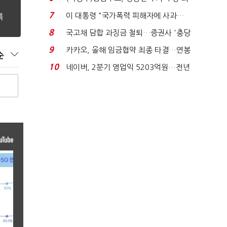
지에 상한가...
7
이 대통령 "국가폭력 피해자에 사과…
적극적 조사로 진...
8
국고채 담합 과징금 철퇴…증권사 '충당
금 폭탄' 우려...
9
카카오, 올해 임금협약 최종 타결…연봉
순
6.3% 인상·격려...
10
네이버, 2분기 영업익 5203억원…전년
비 0.2% 감소...