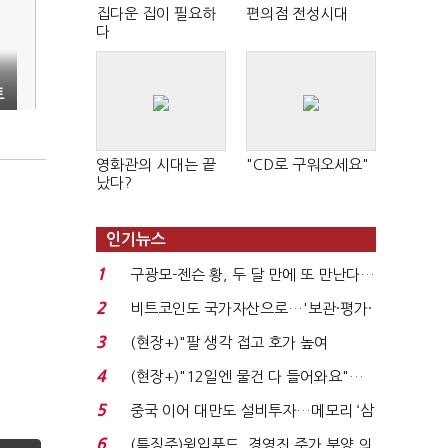
집다운 집이 필요하
편의점 전성시대
다
트
영화관의 시대는 끝
"CD로 구워오세요"
났다?
인기뉴스
1
구광모-젠슨 황, 두 달 만에 또 만난다…
로봇·AI 등 논...
2
비트코인도 국가자산으로…'보관·평가·
처분' 기준은 ...
3
(현장+)"팔 생각 접고 호가 높여
요"…'덜 똘똘한 한 채' 20...
4
(현장+)"12일엔 물건 다 들어와요"…
빈 매대 채우며 문 연 ...
5
중국 이어 대만도 설비투자…메모리 ‘삼
국전쟁’
6
(특징주)윙입푸드, 경영진 주가 부양 의