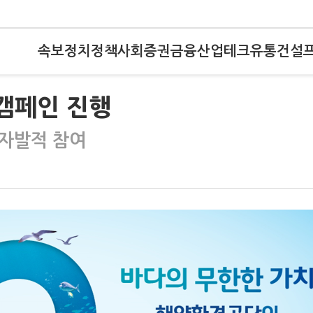
속보
정치
정책
사회
증권
금융
산업
테크
유통
건설
 캠페인 진행
 자발적 참여