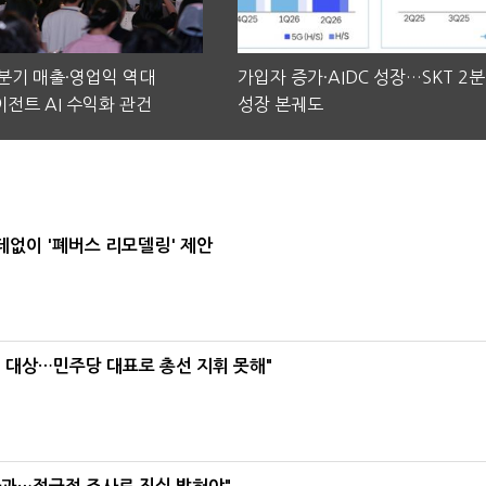
2분기 매출·영업익 역대
가입자 증가·AIDC 성장…SKT 2
전트 AI 수익화 관건
성장 본궤도
데없이 '폐버스 리모델링' 제안
택' 대상…민주당 대표로 총선 지휘 못해"