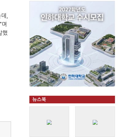
데,
”며
말했
뉴스북