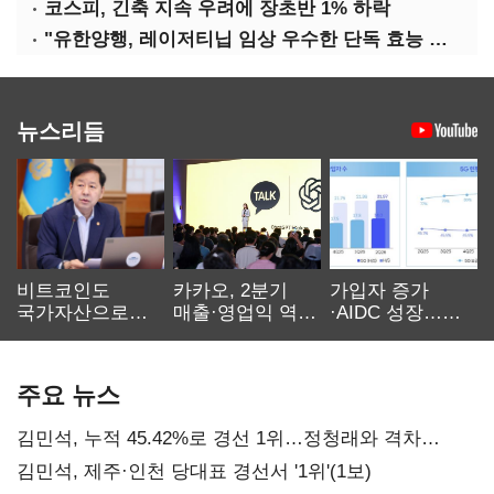
코스피, 긴축 지속 우려에 장초반 1% 하락
"유한양행, 레이저티닙 임상 우수한 단독 효능 입증"-대신
뉴스리듬
비트코인도
카카오, 2분기
가입자 증가
국가자산으로…'
매출·영업익 역대
·AIDC 성장…
보관·평가·처분'
최대…에이전트
SKT 2분기 성장
기준은 숙제
AI 수익화 관건
본궤도
주요 뉴스
김민석, 누적 45.42%로 경선 1위…정청래와 격차
0.86%p(2보)
김민석, 제주·인천 당대표 경선서 '1위'(1보)