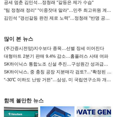
공세 멈춘 김민석…정청래 "갈등은 제가 수습"
"팀 정청래 정리" "이중잣대 말라"…민주 최고위원 계파
다툼 격화
김민석 "경선갈등 완전 제로 노력"…정청래 "반명 공세
사과부터"
많이 본 뉴스
(주간증시전망)지수보다 종목…선별 장세 이어진다
대형마트 2분기 판매 9.4% 감소…홈플러스 사태 여파
SK하이닉스 통합노조 신설 추진…구성원간 성과급
불만 확산
SK하이닉스, 중 충칭 공장 지분매각 검토?…“확정된 바
없어”
“-30℃ 이하도 난방 거뜬”…삼성, 미 국립연구소와 개발
협력
함께 볼만한 뉴스