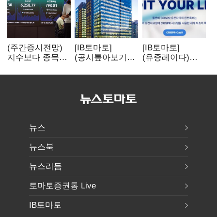
(주간증시전망)
[IB토마토]
[IB토마토]
지수보다 종목…
(공시톺아보기)
(유증레이다)
선별 장세
수주 공시, 왜
툴젠, 조달액
이어진다
바로 매출로
3분의 1 토막…
잡히지 않을까
특허소송
비용부터 챙긴다
뉴스
뉴스북
뉴스리듬
토마토증권통 Live
IB토마토