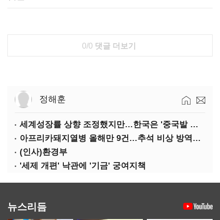
0/0
댓글 더보기
정해훈
세계성장률 상향 조정했지만…한국은 '중국발 살얼음판'
아프리카돼지열병 올해만 9건…추석 비상 방역에 '총력'
(인사)환경부
'세제 개편' 낙관에 '기금' 궁여지책
뉴스리듬