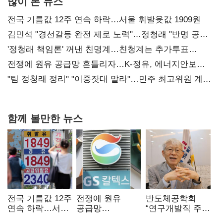
많이 본 뉴스
전국 기름값 12주 연속 하락…서울 휘발윳값 1909원
김민석 "경선갈등 완전 제로 노력"…정청래 "반명 공세
사과부터"
'정청래 책임론' 꺼낸 친명계…친청계는 추가투표
때리기
전쟁에 원유 공급망 흔들리자…K-정유, 에너지안보
핵심으로 재부상
"팀 정청래 정리" "이중잣대 말라"…민주 최고위원 계파
다툼 격화
함께 볼만한 뉴스
전국 기름값 12주
전쟁에 원유
반도체공학회
연속 하락…서울
공급망
“연구개발직 주
휘발윳값 1909원
흔들리자…K-
52시간제