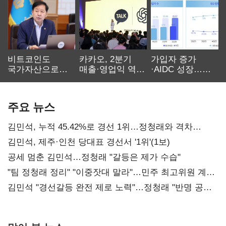
비트코인도
카카오, 2분기
가입자 증가
국가자산으로…'
매출·영업익 역대
·AIDC 성장…
보관·평가·처분'
최대…에이전트
SKT 2분기 성장
기준은 숙제
AI 수익화 관건
본궤도
주요 뉴스
김민석, 누적 45.42%로 경선 1위…정청래와 격차
0.86%p(2보)
김민석, 제주·인천 당대표 경선서 '1위'(1보)
공세 멈춘 김민석…정청래 "갈등은 제가 수습"
"팀 정청래 정리" "이중잣대 말라"…민주 최고위원 계파
다툼 격화
김민석 "경선갈등 완전 제로 노력"…정청래 "반명 공세
사과부터"