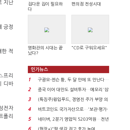
로 지난
집다운 집이 필요하
편의점 전성시대
다
에 긍정
영화관의 시대는 끝
"CD로 구워오세요"
대한 적
났다?
인기뉴스
 △프리
1
구광모-젠슨 황, 두 달 만에 또 만난다…
티 디바
로봇·AI 등 논...
2
중국 이어 대만도 설비투자…메모리 ‘삼
국전쟁’
3
(특징주)윙입푸드, 경영진 주가 부양 의
지에 상한가...
삼성전자
4
비트코인도 국가자산으로…'보관·평가·
포트폴리
처분' 기준은 ...
5
네이버, 2분기 영업익 5203억원…전년
비 0.2% 감소...
6
(현장+)"팔 생각 접고 호가 높여