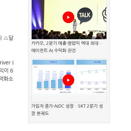
지 △달
카카오, 2분기 매출·영업익 역대 최대…
에이전트 AI 수익화 관건
ver I
익이 6
2억화소
가입자 증가·AIDC 성장…SKT 2분기 성
장 본궤도