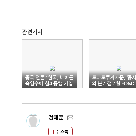
관련기사
중국 언론 "한국, 바이든
토마토투자자문, ‘증
속임수에 칩4 동맹 가입
의 분기점 7월 FOMC
해선 안 돼"
주도 업종과 종목은?’
튜브 라이브
정해훈
뉴스북