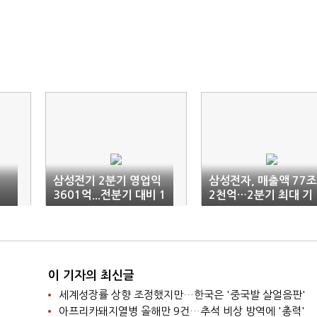
시
삼성전기 2분기 영업익
삼성전자, 매출액 77조
3601억...전분기 대비 1
2천억…2분기 최대 기
 유
2%↓
록(1보)
이 기자의 최신글
세계성장률 상향 조정했지만…한국은 '중국발 살얼음판'
아프리카돼지열병 올해만 9건…추석 비상 방역에 '총력'