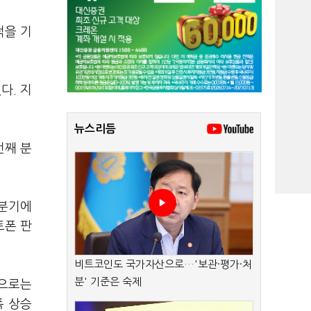
적을 기
다. 지
뉴스리듬
번째 분
 분기에
트폰 판
비트코인도 국가자산으로…'보관·평가·처
분' 기준은 숙제
적으로는
폭 상승