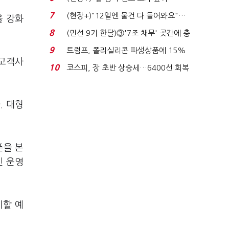
요"…'덜 똘똘한 한 채' 20...
7
(현장+)"12일엔 물건 다 들어와요"…
을 강화
빈 매대 채우며 문 연 ...
8
(민선 9기 한달)③'7조 채무' 곳간에 충
격…추미애, 20년...
9
트럼프, 폴리실리콘 파생상품에 15%
 고객사
관세…"미 산업 재건"...
10
코스피, 장 초반 상승세…6400선 회복
시도
. 대형
폰을 본
인 운영
지할 예