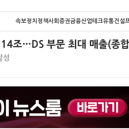
속보
정치
정책
사회
증권
금융
산업
테크
유통
건설
14조…DS 부문 최대 매출(종합
달성