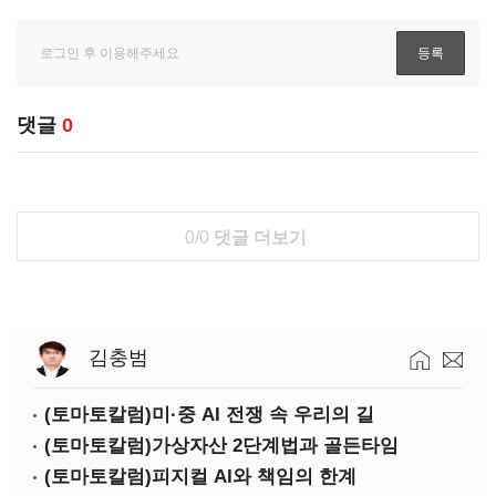
댓글
0
0/0
댓글 더보기
김충범
(토마토칼럼)미·중 AI 전쟁 속 우리의 길
(토마토칼럼)가상자산 2단계법과 골든타임
(토마토칼럼)피지컬 AI와 책임의 한계