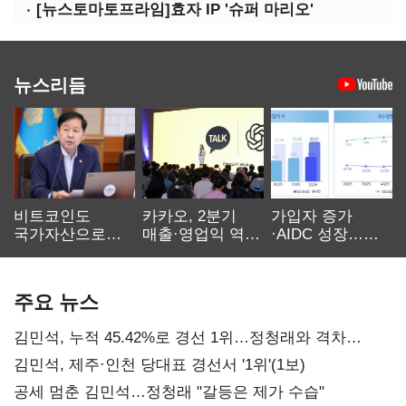
[뉴스토마토프라임]효자 IP '슈퍼 마리오'
뉴스리듬
비트코인도
카카오, 2분기
가입자 증가
국가자산으로…'
매출·영업익 역대
·AIDC 성장…
보관·평가·처분'
최대…에이전트
SKT 2분기 성장
기준은 숙제
AI 수익화 관건
본궤도
주요 뉴스
김민석, 누적 45.42%로 경선 1위…정청래와 격차
0.86%p(2보)
김민석, 제주·인천 당대표 경선서 '1위'(1보)
공세 멈춘 김민석…정청래 "갈등은 제가 수습"