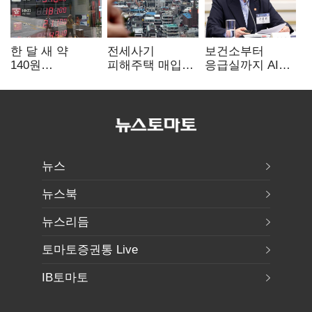
한 달 새 약
전세사기
보건소부터
140원
피해주택 매입
응급실까지 AI
급락…'역대급
1만호 돌파…
확산…지역의료
엔저'에 원화
누적 피해자
혁신 본격화
변곡점
4만278명
뉴스
뉴스북
뉴스리듬
토마토증권통 Live
IB토마토