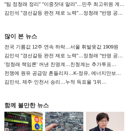
"팀 정청래 정리" "이중잣대 말라"…민주 최고위원 계파
다툼 격화
김민석 "경선갈등 완전 제로 노력"…정청래 "반명 공세
사과부터"
많이 본 뉴스
전국 기름값 12주 연속 하락…서울 휘발윳값 1909원
김민석 "경선갈등 완전 제로 노력"…정청래 "반명 공세
사과부터"
'정청래 책임론' 꺼낸 친명계…친청계는 추가투표
때리기
전쟁에 원유 공급망 흔들리자…K-정유, 에너지안보
핵심으로 재부상
김민석, 제주·인천서 승리…누적 득표율 '1위
탈환'(종합)
함께 볼만한 뉴스