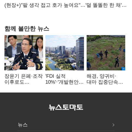
숙제
(현장+)"팔 생각 접고 호가 높여요"…'덜 똘똘한 한 채'
20억 키맞추기
함께 볼만한 뉴스
장윤기 은폐·조작
'FDI 실적
해경, 양귀비·
이후로도
10%'·'개발현안
대마 집중단속…
정보유출·
산적'…
4개월 동안
내부비위…경찰
인천경제청장
249명 검거
신뢰는 어디에
구원투수 찾기
뉴스