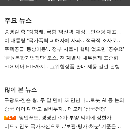
보관·평가·처분'
최대…에이전트
SKT 2분기 성장
기준은 숙제
AI 수익화 관건
본궤도
주요 뉴스
송영길 측 "정청래, 국힘 '역선택' 대상…민주당 대표로
총선 지휘 못해"
이 대통령 "국가폭력 피해자에 사과…적극적 조사로
진실 밝혀야"
주택공급 '동상이몽'…정부·서울시 협력 없으면 '공수표'
'금융복합기업집단' 토스, 전 계열사 내부통제 표준화
ELS 이어 ETF까지…고위험상품 판매 제동 걸린 은행
많이 본 뉴스
구광모-젠슨 황, 두 달 만에 또 만난다…로봇·AI 등 논의
중국 이어 대만도 설비투자…메모리 ‘삼국전쟁’
윙입푸드, 경영진 주가 부양 의지에 상한가
비트코인도 국가자산으로…'보관·평가·처분' 기준은