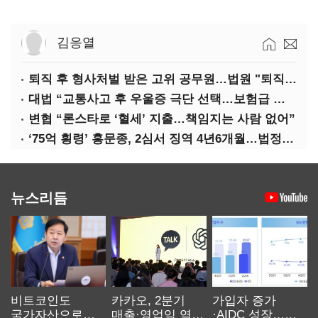
김응열
퇴직 후 형사처벌 받은 고위 공무원…법원 "퇴직수당 환수는 부당"
대법 “교통사고 후 우울증 극단 선택…보험급 지급해야”
변협 “론스타로 ‘혈세’ 지출…책임지는 사람 없어”
‘75억 횡령’ 홍문종, 2심서 징역 4년6개월…법정구속
뉴스리듬
비트코인도
카카오, 2분기
가입자 증가
국가자산으로…'
매출·영업익 역대
·AIDC 성장…