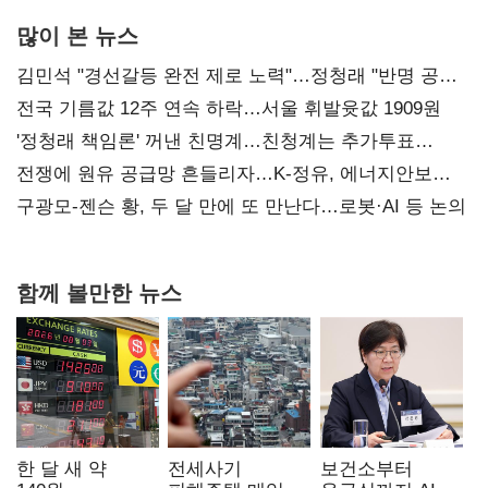
많이 본 뉴스
김민석 "경선갈등 완전 제로 노력"…정청래 "반명 공세
사과부터"
전국 기름값 12주 연속 하락…서울 휘발윳값 1909원
'정청래 책임론' 꺼낸 친명계…친청계는 추가투표
때리기
전쟁에 원유 공급망 흔들리자…K-정유, 에너지안보
핵심으로 재부상
구광모-젠슨 황, 두 달 만에 또 만난다…로봇·AI 등 논의
함께 볼만한 뉴스
한 달 새 약
전세사기
보건소부터