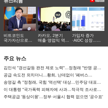
뉴스리듬
비트코인도
카카오, 2분기
가입자 증가
국가자산으로…'
매출·영업익 역대
·AIDC 성장…
보관·평가·처분'
최대…에이전트
SKT 2분기 성장
기준은 숙제
AI 수익화 관건
본궤도
주요 뉴스
김민석 "경선갈등 완전 제로 노력"…정청래 "반명 공세
사과부터"
공급 속도전 외치더니…황희, 난데없이 '폐버스
리모델링' 제안
송영길 측 "정청래, 국힘 '역선택' 대상…민주당 대표로
총선 지휘 못해"
이 대통령 "국가폭력 피해자에 사과…적극적 조사로
진실 밝혀야"
주택공급 '동상이몽'…정부·서울시 협력 없으면 '공수표'