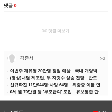
댓글
0
0/0
댓글 더보기
김종서
이번주 재유행 20만명 정점 예상…국내 개량백신 도입은 '언제쯤'
(영상)내달 제조업, 두 자릿수 상승 전망…반도체·가전은 어두워
신규확진 11만944명·사망 64명…위중증 이틀 연속 500명대
0세 월 70만원 등 '부모급여' 도입…유보통합 단계적 추진