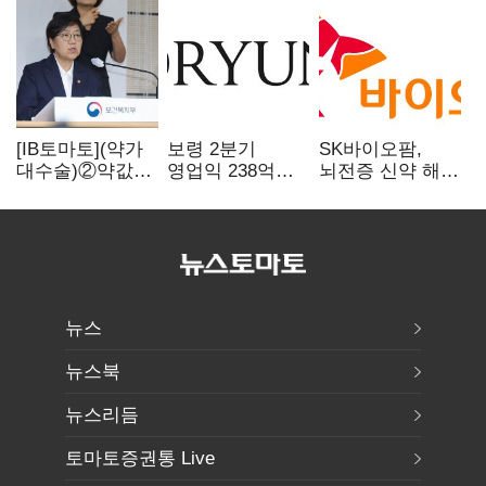
[IB토마토](약가
보령 2분기
SK바이오팜,
대수술)②약값
영업익 238억…
뇌전증 신약 해외
깎이자 R&D부터
전년 대비 6.2%↓
흥행 발판…
축소…제약업계
차세대 신약 개발
비상경영 돌입
속도
뉴스
뉴스북
뉴스리듬
토마토증권통 Live