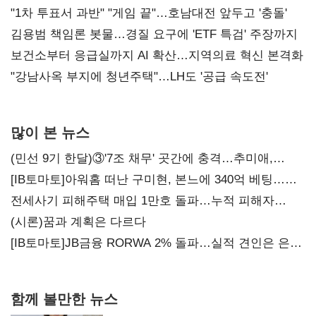
불복'
"1차 투표서 과반" "게임 끝"…호남대전 앞두고 '충돌'
김용범 책임론 봇물…경질 요구에 'ETF 특검' 주장까지
보건소부터 응급실까지 AI 확산…지역의료 혁신 본격화
"강남사옥 부지에 청년주택"…LH도 '공급 속도전'
많이 본 뉴스
(민선 9기 한달)③'7조 채무' 곳간에 충격…추미애,
20년만에 '비상재정' 선언 승부수
[IB토마토]아워홈 떠난 구미현, 본느에 340억 베팅…
가족 지배체제 구축
전세사기 피해주택 매입 1만호 돌파…누적 피해자
4만278명
(시론)꿈과 계획은 다르다
[IB토마토]JB금융 RORWA 2% 돌파…실적 견인은 은행
아닌 캐피탈
함께 볼만한 뉴스