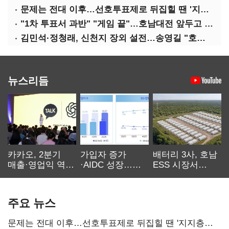
문제는 전대 이후…선호투표제로 뒤집힐 땐 '지지층 불복'
"1차 투표서 과반" "게임 끝"…호남대전 앞두고 '충돌'
김민석·정청래, 신천지 장외 설전…송영길 "호남 계몽 규탄"
뉴스리듬
카카오, 2분기
가입자 증가
배터리 3사, 호남
매출·영업익 역대
·AIDC 성장…
ESS 시장서
최대…에이전트
SKT 2분기 성장
‘격돌’
AI 수익화 관건
본궤도
주요 뉴스
문제는 전대 이후…선호투표제로 뒤집힐 땐 '지지층