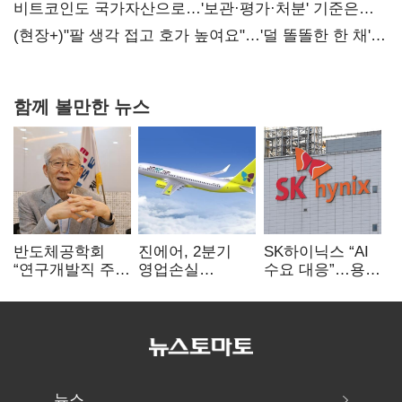
비트코인도 국가자산으로…'보관·평가·처분' 기준은
숙제
(현장+)"팔 생각 접고 호가 높여요"…'덜 똘똘한 한 채'
20억 키맞추기
함께 볼만한 뉴스
반도체공학회
진에어, 2분기
SK하이닉스 “AI
“연구개발직 주
영업손실
수요 대응”…용인
52시간제
731억…유가
·청주 팹에 54조
개선해야”
상승 여파
투자
뉴스