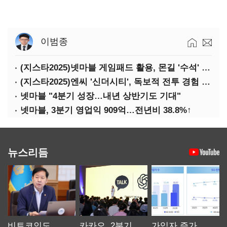
이범종
(지스타2025)넷마블 게임패드 활용, 몬길 '수석' 7대죄 '차석'
(지스타2025)엔씨 '신더시티', 독보적 전투 경험 필요
넷마블 "4분기 성장…내년 상반기도 기대"
넷마블, 3분기 영업익 909억…전년비 38.8%↑
뉴스리듬
비트코인도
카카오, 2분기
가입자 증가