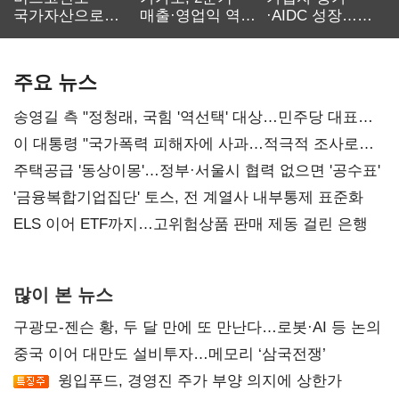
국가자산으로…'
매출·영업익 역대
·AIDC 성장…
보관·평가·처분'
최대…에이전트
SKT 2분기 성장
기준은 숙제
AI 수익화 관건
본궤도
주요 뉴스
송영길 측 "정청래, 국힘 '역선택' 대상…민주당 대표로
총선 지휘 못해"
이 대통령 "국가폭력 피해자에 사과…적극적 조사로
진실 밝혀야"
주택공급 '동상이몽'…정부·서울시 협력 없으면 '공수표'
'금융복합기업집단' 토스, 전 계열사 내부통제 표준화
ELS 이어 ETF까지…고위험상품 판매 제동 걸린 은행
많이 본 뉴스
구광모-젠슨 황, 두 달 만에 또 만난다…로봇·AI 등 논의
중국 이어 대만도 설비투자…메모리 ‘삼국전쟁’
윙입푸드, 경영진 주가 부양 의지에 상한가