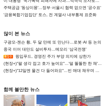
총선 지휘 못해"
이 대통령 "국가폭력 피해자에 사과…적극적 조사로
진실 밝혀야"
주택공급 '동상이몽'…정부·서울시 협력 없으면 '공수표'
'금융복합기업집단' 토스, 전 계열사 내부통제 표준화
많이 본 뉴스
구광모-젠슨 황, 두 달 만에 또 만난다…로봇·AI 등 논의
중국 이어 대만도 설비투자…메모리 ‘삼국전쟁’
윙입푸드, 경영진 주가 부양 의지에 상한가
(현장+)"팔 생각 접고 호가 높여요"…'덜 똘똘한 한 채'
20억 키맞추기
(현장+)"12일엔 물건 다 들어와요"…빈 매대 채우며 문
연 홈플러스
함께 볼만한 뉴스