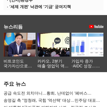
(인사)환경부
'세제 개편' 낙관에 '기금' 궁여지책
뉴스리듬
비트코인도
카카오, 2분기
가입자 증가
국가자산으로…'
매출·영업익 역대
·AIDC 성장…
보관·평가·처분'
최대…에이전트
SKT 2분기 성장
기준은 숙제
AI 수익화 관건
본궤도
주요 뉴스
공급 속도전 외치더니…황희, 난데없이 '폐버스
리모델링' 제안
송영길 측 "정청래, 국힘 '역선택' 대상…민주당 대표로