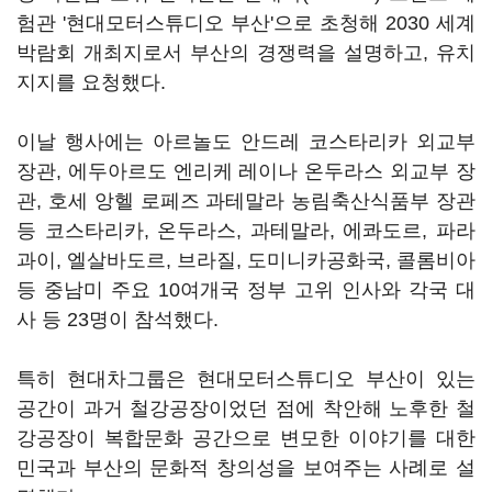
험관 '현대모터스튜디오 부산'으로 초청해 2030 세계
박람회 개최지로서 부산의 경쟁력을 설명하고, 유치
지지를 요청했다.
이날 행사에는 아르놀도 안드레 코스타리카 외교부
장관, 에두아르도 엔리케 레이나 온두라스 외교부 장
관, 호세 앙헬 로페즈 과테말라 농림축산식품부 장관
등 코스타리카, 온두라스, 과테말라, 에콰도르, 파라
과이, 엘살바도르, 브라질, 도미니카공화국, 콜롬비아
등 중남미 주요 10여개국 정부 고위 인사와 각국 대
사 등 23명이 참석했다.
특히 현대차그룹은 현대모터스튜디오 부산이 있는
공간이 과거 철강공장이었던 점에 착안해 노후한 철
강공장이 복합문화 공간으로 변모한 이야기를 대한
민국과 부산의 문화적 창의성을 보여주는 사례로 설