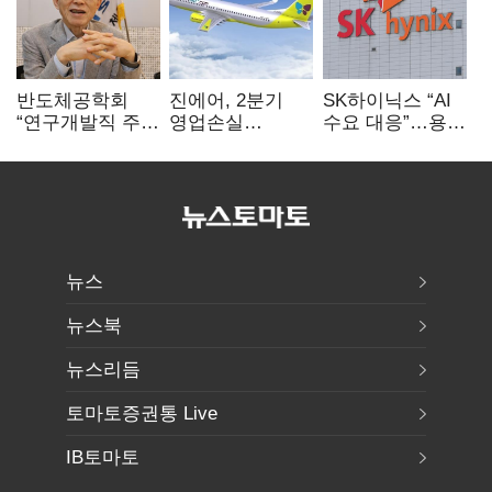
반도체공학회
진에어, 2분기
SK하이닉스 “AI
“연구개발직 주
영업손실
수요 대응”…용인
52시간제
731억…유가
·청주 팹에 54조
개선해야”
상승 여파
투자
뉴스
뉴스북
뉴스리듬
토마토증권통 Live
IB토마토