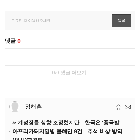
댓글
0
0/0
댓글 더보기
정해훈
세계성장률 상향 조정했지만…한국은 '중국발 살얼음판'
아프리카돼지열병 올해만 9건…추석 비상 방역에 '총력'