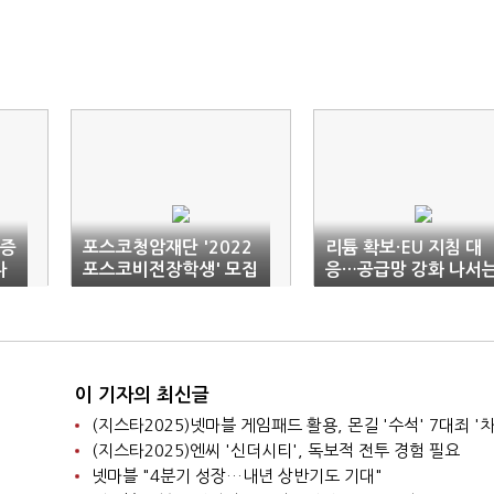
 증
포스코청암재단 '2022
리튬 확보·EU 지침 대
나
포스코비전장학생' 모집
응…공급망 강화 나서
기업들
이 기자의 최신글
(지스타2025)넷마블 게임패드 활용, 몬길 '수석' 7대죄 '차
(지스타2025)엔씨 '신더시티', 독보적 전투 경험 필요
넷마블 "4분기 성장…내년 상반기도 기대"