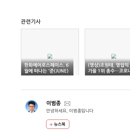
관련기사
한화에어로스페이스, 6
(영상)조원태, 영업익
월에 떠나는 '준(JUNE)
가율 1위 총수…코로
법 여행'
덕 '톡톡'
이범종
안녕하세요, 이범종입니다.
뉴스북