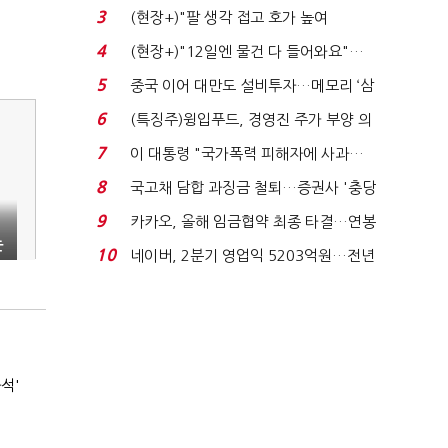
처분' 기준은 ...
3
(현장+)"팔 생각 접고 호가 높여
요"…'덜 똘똘한 한 채' 20...
4
(현장+)"12일엔 물건 다 들어와요"…
빈 매대 채우며 문 연 ...
5
중국 이어 대만도 설비투자…메모리 ‘삼
국전쟁’
6
(특징주)윙입푸드, 경영진 주가 부양 의
지에 상한가...
7
이 대통령 "국가폭력 피해자에 사과…
적극적 조사로 진...
8
국고채 담합 과징금 철퇴…증권사 '충당
금 폭탄' 우려...
9
카카오, 올해 임금협약 최종 타결…연봉
는
6.3% 인상·격려...
10
네이버, 2분기 영업익 5203억원…전년
비 0.2% 감소...
석'