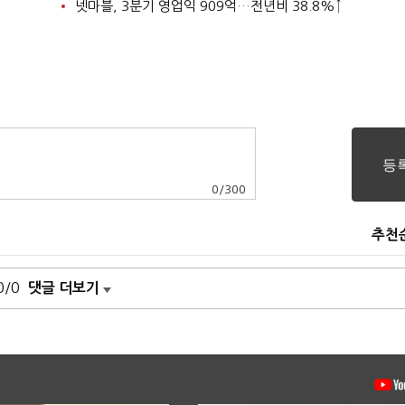
넷마블, 3분기 영업익 909억…전년비 38.8%↑
0
/
300
추천
0/0
댓글 더보기