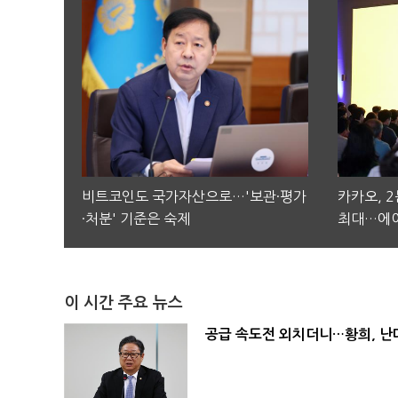
비트코인도 국가자산으로…'보관·평가
카카오, 
·처분' 기준은 숙제
최대…에이
이 시간 주요 뉴스
공급 속도전 외치더니…황희, 난