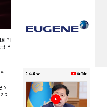
사회·지
등급 조
부했다.
뉴스리듬
를 처
 기여