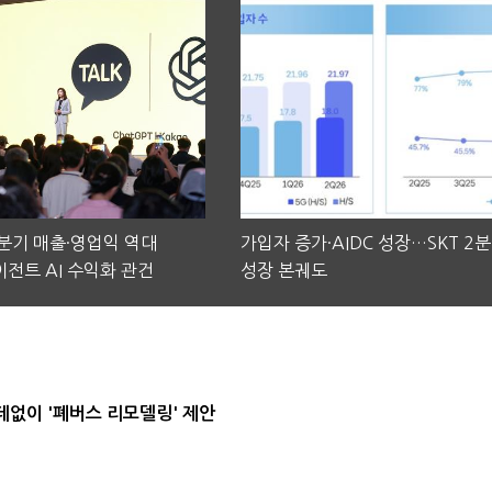
2분기 매출·영업익 역대
가입자 증가·AIDC 성장…SKT 2
전트 AI 수익화 관건
성장 본궤도
데없이 '폐버스 리모델링' 제안