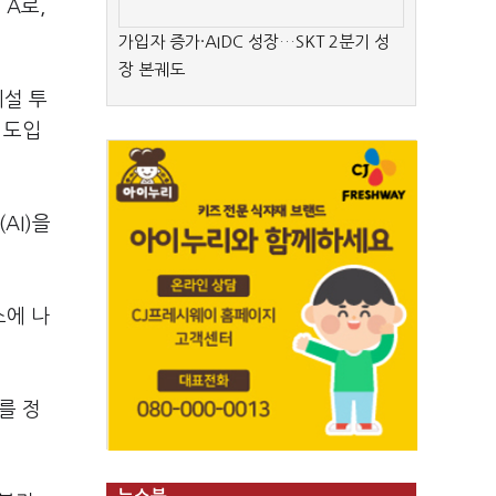
 A로,
가입자 증가·AIDC 성장…SKT 2분기 성
장 본궤도
시설 투
 도입
AI)을
소에 나
를 정