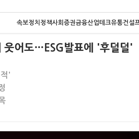
속보
정치
정책
사회
증권
금융
산업
테크
유통
건설
 웃어도…ESG발표에 '후덜덜'
적'
정
목