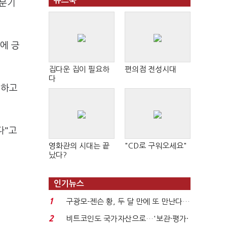
뉴스북
 분기
에 긍
집다운 집이 필요하
편의점 전성시대
다
 하고
다"고
영화관의 시대는 끝
"CD로 구워오세요"
났다?
인기뉴스
1
구광모-젠슨 황, 두 달 만에 또 만난다…
로봇·AI 등 논...
2
비트코인도 국가자산으로…'보관·평가·