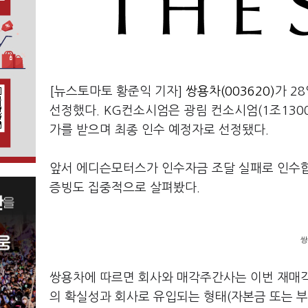
[뉴스토마토 황준익 기자]
쌍용차(003620)
가 2
선정했다. KG컨소시엄은 광림 컨소시엄(1조130
가를 받으며 최종 인수 예정자로 선정됐다.
앞서 에디슨모터스가 인수자금 조달 실패로 인수합
증빙도 집중적으로 살펴봤다.
쌍
쌍용차에 따르면 회사와 매각주간사는 이번 재매각
의 확실성과 회사로 유입되는 형태(자본금 또는 부