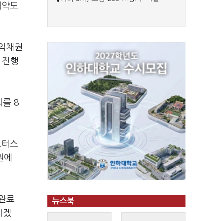
계약도
공익채권
 진행
를 8
모터스
권에
 완료
뉴스북
기겠