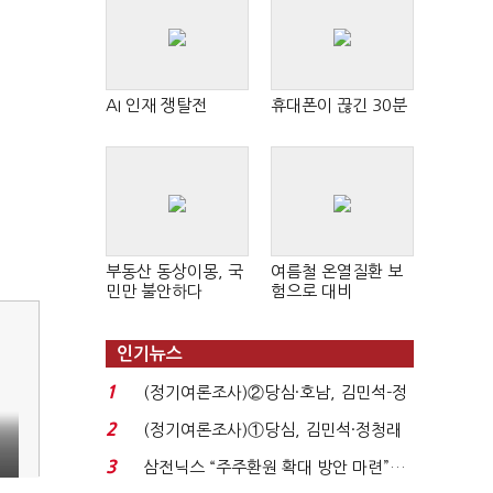
AI 인재 쟁탈전
휴대폰이 끊긴 30분
부동산 동상이몽, 국
여름철 온열질환 보
민만 불안하다
험으로 대비
인기뉴스
1
(정기여론조사)②당심·호남, 김민석-정
청래 '초접전'...
2
(정기여론조사)①당심, 김민석·정청래
'초접전'…대통령 ...
3
삼전닉스 “주주환원 확대 방안 마련”…