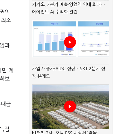
카카오, 2분기 매출·영업익 역대 최대…
채권의
에이전트 AI 수익화 관건
 최소
시엄과
가입자 증가·AIDC 성장…SKT 2분기 성
하면 계
장 본궤도
 확보
수대금
고득점
배터리 3사, 호남 ESS 시장서 ‘격돌’