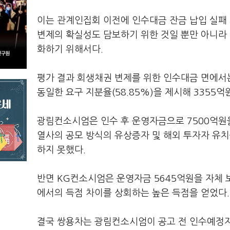
이는 관계인집회 이전에 인수대금 잔금 납입 실패
변제의 확실성도 담보하기 위한 것일 뿐만 아니라 
화하기 위해서다.
평가 결과 회생채권 변제를 위한 인수대금 면에서
동일한 요구 지분율(58.85%)을 제시해 3355
광림컨소시엄은 인수 후 운영자금으로 7500억원
열사의 공모 방식의 유상증자 및 해외 투자자 유치
하지 못했다.
반면 KG컨소시엄은 운영자금 5645억원을 자체
에서의 득점 차이를 상회하는 높은 득점을 얻었다.
결국 쌍용차는 광림컨소시엄이 공고 전 인수예정자