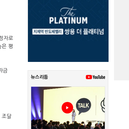
예정자로
높은 평
자금
뉴스리듬
 조달