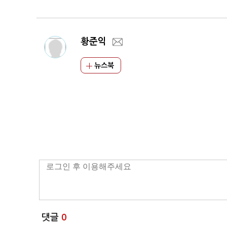
황준익
뉴스북
댓글
0