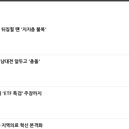
뒤집힐 땐 '지지층 불복'
호남대전 앞두고 '충돌'
'ETF 특검' 주장까지
…지역의료 혁신 본격화