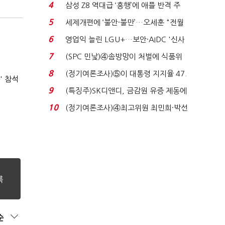
로이터에 성명...
4
삼성 Z8 역대급 ‘흥행’에 애플 반격 주
목…9월 ‘폴...
5
세제개편에 ‘불안·불만’…오세훈 "전월
세 구하기 더 ...
6
영업익 늘린 LGU+…보안·AIDC '신사
업 드라이브'...
7
(SPC 민낯)④솜방망이 처벌에 식품위
생법 위반 반복...
8
(정기여론조사)⑤이 대통령 지지율 47.
' 참석
7%…일주일 만에 ...
9
(특징주)SK디앤디, 금감원 유증 제동에
장 초반 상한가...
10
(정기여론조사)④최고위원 최민희·박선
원 '양강'…서미...
순