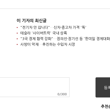
이 기자의 최신글
"전기차 안 삽니다"…신차·중고차 가격 '뚝'
테슬라 '사이버트럭' 국내 상륙
"3국 경제 협력 강화"…정의선·정기선 등 '한미일 경제대화
사방이 악재…후진하는 수입차 시장
0
/
300
추천