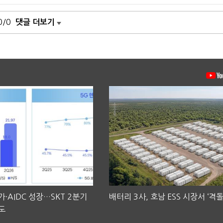
0/0
댓글 더보기
·AIDC 성장…SKT 2분기
배터리 3사, 호남 ESS 시장서 ‘격돌
도