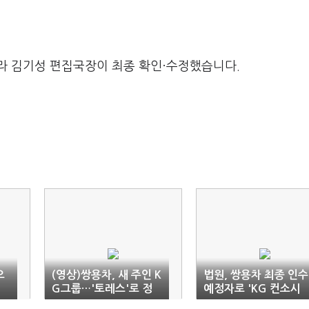
라 김기성 편집국장이 최종 확인·수정했습니다.
으
(영상)쌍용차, 새 주인 K
법원, 쌍용차 최종 인수
G그룹…'토레스'로 정
예정자로 'KG 컨소시
상화 속도
엄' 선정(종합)