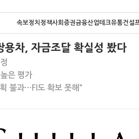
속보
정치
정책
사회
증권
금융
산업
테크
유통
건설
용차, 자금조달 확실성 봤다
선정
 높은 평가
 불과…FI도 확보 못해"