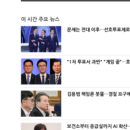
이 시간 주요 뉴스
문제는 전대 이후…선호투표제로 
"1차 투표서 과반" "게임 끝"…
김용범 책임론 봇물…경질 요구에 
보건소부터 응급실까지 AI 확산