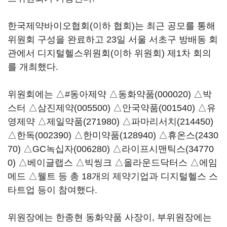
한국제약바이오협회(이하 협회)는 최근 공모를 통해
위원회 구성을 완료하고 23일 서울 서초구 방배동 회
관에서 디지털헬스위원회(이하 위원회) 제1차 회의
를 개최했다.
위원회에는 △#동아제약 △
동화약품(000020)
△박
스터 △
삼진제약(005500)
△
안국약품(001540)
△유
영제약 △
제일약품(271980)
△
파마리서치(214450)
△
한독(002390)
△
한미약품(128940)
△
휴온스(2430
70)
△GC
녹십자(006280)
△
라이프시맨틱스(34770
0)
△베이글랩스 △빅씽크 △올라운드닥터스 △에임
메드 △웰트 등 총 18개의 제약기업과 디지털헬스 스
타트업 등이 참여했다.
위원장에는 한종현 동화약품 사장이, 부위원장에는