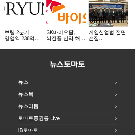
보령 2분기
SK바이오팜,
게임산업법 전면
영업익 238억…
뇌전증 신약 해외
손질
전년 대비 6.2%↓
흥행 발판…
공감대…"낡은
차세대 신약 개발
규제 걷고
속도
안전장치 촘촘히
해야"
뉴스
뉴스북
뉴스리듬
토마토증권통 Live
IB토마토