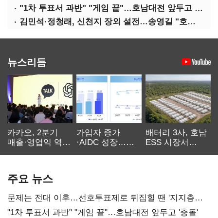
"1차 투표서 과반" "게임 끝"…호남대전 앞두고 '충돌'
김민석·정청래, 신천지 장외 설전…송영길 "호남 계몽 규탄"
뉴스리듬
카카오, 2분기
가입자 증가
배터리 3사, 호남
매출·영업익 역대
·AIDC 성장…
ESS 시장서
최대…에이전트
SKT 2분기 성장
‘격돌’
AI 수익화 관건
본궤도
주요 뉴스
문제는 전대 이후…선호투표제로 뒤집힐 땐 '지지층
불복'
"1차 투표서 과반" "게임 끝"…호남대전 앞두고 '충돌'