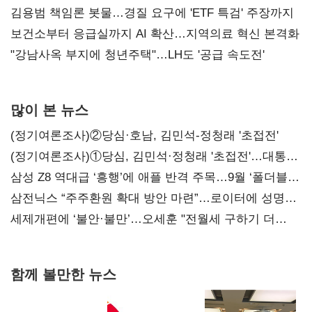
김용범 책임론 봇물…경질 요구에 'ETF 특검' 주장까지
보건소부터 응급실까지 AI 확산…지역의료 혁신 본격화
"강남사옥 부지에 청년주택"…LH도 '공급 속도전'
많이 본 뉴스
(정기여론조사)②당심·호남, 김민석-정청래 '초접전'
(정기여론조사)①당심, 김민석·정청래 '초접전'…대통령
지지도 '50% 아래로'(종합)
삼성 Z8 역대급 ‘흥행’에 애플 반격 주목…9월 ‘폴더블
대전’
삼전닉스 “주주환원 확대 방안 마련”…로이터에 성명
보내
세제개편에 ‘불안·불만’…오세훈 "전월세 구하기 더
힘들어질 것"
함께 볼만한 뉴스