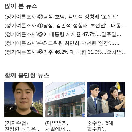
많이 본 뉴스
(정기여론조사)②당심·호남, 김민석-정청래 '초접전'
(정기여론조사)①당심, 김민석·정청래 '초접전'…대통령
지지도 '50% 아래로'(종합)
(정기여론조사)⑤이 대통령 지지율 47.7%…일주일
만에 다시 40%대
(정기여론조사)④최고위원 최민희·박선원 '양강'…
서미화·이성윤·임미애 뒤이어
(정기여론조사)⑥민주 46.2% 대 국힘 31.0%…오차범위
밖 격차 '유지'
함께 볼만한 뉴스
(기자수첩)
(마약범죄,
중수청, '5대
진정한 원팀은
처벌에서
합수과'