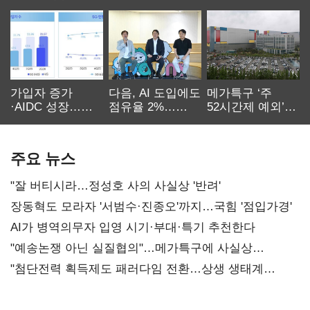
가입자 증가
다음, AI 도입에도
메가특구 ‘주
·AIDC 성장…
점유율 2%…
52시간제 예외’
SKT 2분기 성장
에이전트
고개…
본궤도
차별화가 관건
반도체업계 촉각
주요 뉴스
"잘 버티시라…정성호 사의 사실상 '반려'
장동혁도 모라자 '서범수·진종오'까지…국힘 '점입가경'
AI가 병역의무자 입영 시기·부대·특기 추천한다
"예송논쟁 아닌 실질협의"…메가특구에 사실상
'노동유연화'
"첨단전력 획득제도 패러다임 전환…상생 생태계
조성해 대체불가 K-방산 도약"