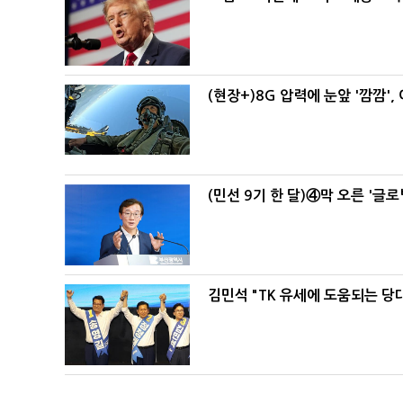
(현장+)8G 압력에 눈앞 '깜깜'
(민선 9기 한 달)④막 오른 '글
김민석 "TK 유세에 도움되는 당