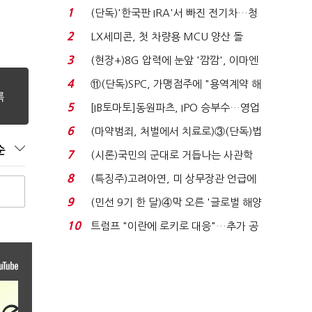
1
(단독)'한국판 IRA'서 빠진 전기차…청
와대 벽에 막혔다...
2
LX세미콘, 첫 차량용 MCU 양산 돌
입…현대차·기아에 ...
3
(현장+)8G 압력에 눈앞 '깜깜', 이마엔
구슬땀 '뚝뚝'…화려...
4
⑪(단독)SPC, 가맹점주에 "용역계약 해
지하라"...내팽개친 '...
5
[IB토마토]동원파츠, IPO 승부수…영업
익 7배 성장의 ...
6
(마약범죄, 처벌에서 치료로)③(단독)법
무부, 마약재활과 4...
순
7
(시론)국민의 군대로 거듭나는 사관학
교 개혁
8
(특징주)고려아연, 미 상무장관 언급에
12% '급등'...
9
(민선 9기 한 달)④막 오른 '글로벌 해양
수도'…'전재수 리...
10
트럼프 "이란에 로키로 대응"…추가 공
격 대신 경제적 압...