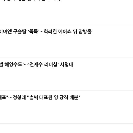
, 이마엔 구슬땀 '뚝뚝'…화려한 에어쇼 뒤 땀방울
로벌 해양수도'…'전재수 리더십' 시험대
대표"…정청래 "벌써 대표된 양 당직 배분"