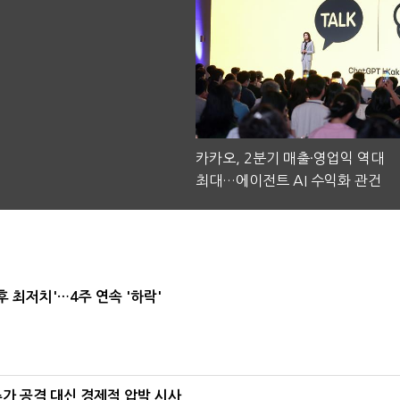
카카오, 2분기 매출·영업익 역대
최대…에이전트 AI 수익화 관건
후 최저치'…4주 연속 '하락'
가 공격 대신 경제적 압박 시사