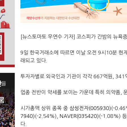
[뉴스토마토 우연수 기자] 코스피가 간밤의 뉴욕증
9일 한국거래소에 따르면 이날 오전 9시10분 현재 코
래되고 있다.
투자자별로 외국인과 기관이 각각 667억원, 34
업종 전반이 약세를 보이는 가운데 특히 의약품, 
시가총액 상위 종목 중
삼성전자(005930)
(-0.4
7940)
(-2.54%),
NAVER(035420)
(-1.08%
다.