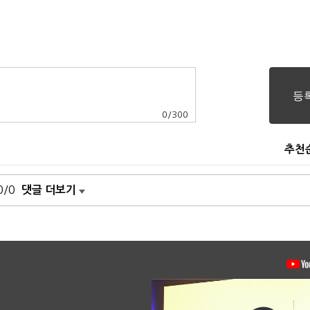
0
/
300
추천
0/0
댓글 더보기