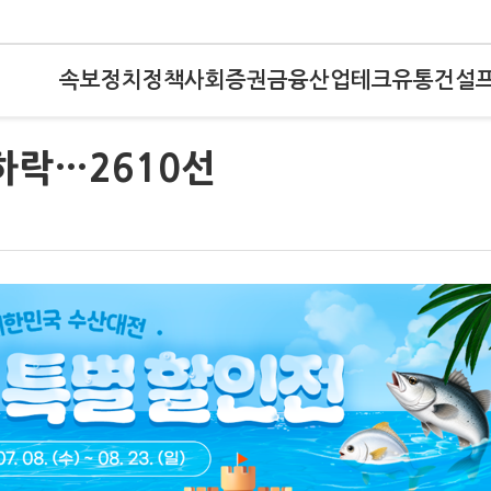
속보
정치
정책
사회
증권
금융
산업
테크
유통
건설
 하락…2610선