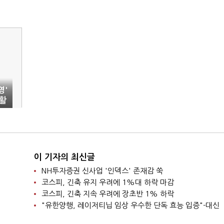
영'
활
이 기자의 최신글
NH투자증권 신사업 '인덱스' 존재감 쑥
코스피, 긴축 유지 우려에 1%대 하락 마감
코스피, 긴축 지속 우려에 장초반 1% 하락
"유한양행, 레이저티닙 임상 우수한 단독 효능 입증"-대신