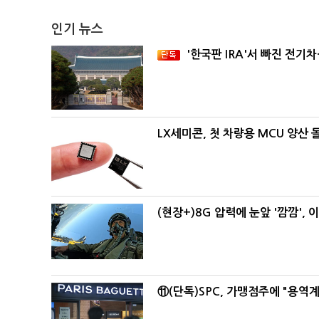
인기 뉴스
'한국판 IRA'서 빠진 전기
LX세미콘, 첫 차량용 MCU 양산
(현장+)8G 압력에 눈앞 '깜깜',
⑪(단독)SPC, 가맹점주에 "용역계