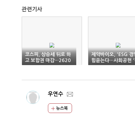
관련기사
코스피, 상승세 뒤로 하
제약바이오, 'ESG 경
고 보합권 마감…2620
힘쏟는다…사회공헌 '
선
발'
우연수
뉴스북