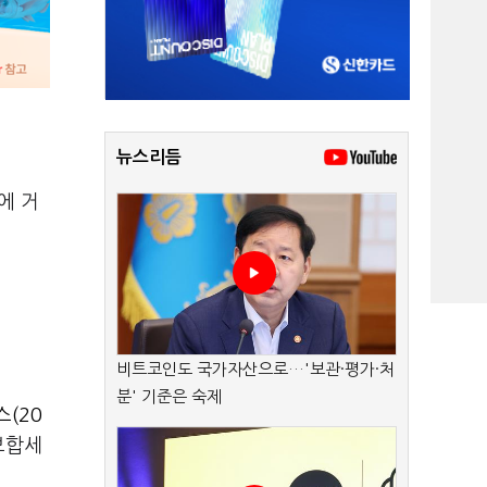
뉴스리듬
에 거
비트코인도 국가자산으로…'보관·평가·처
분' 기준은 숙제
(20
보합세