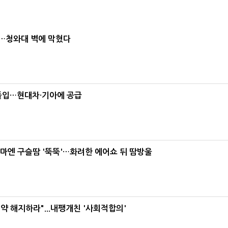
차…청와대 벽에 막혔다
 돌입…현대차·기아에 공급
 이마엔 구슬땀 '뚝뚝'…화려한 에어쇼 뒤 땀방울
약 해지하라"...내팽개친 '사회적합의'