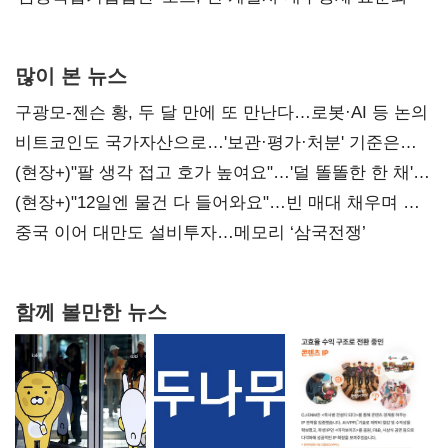
많이 본 뉴스
구광모-젠슨 황, 두 달 만에 또 만난다…로봇·AI 등 논의
비트코인도 국가자산으로…'보관·평가·처분' 기준은
숙제
(현장+)"팔 생각 접고 호가 높여요"…'덜 똘똘한 한 채'
20억 키맞추기
(현장+)"12일엔 물건 다 들어와요"…빈 매대 채우며 문
연 홈플러스
중국 이어 대만도 설비투자…메모리 ‘삼국전쟁’
함께 볼만한 뉴스