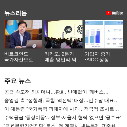
뉴스리듬
비트코인도
카카오, 2분기
가입자 증가
국가자산으로…'
매출·영업익 역대
·AIDC 성장…
보관·평가·처분'
최대…에이전트
SKT 2분기 성장
기준은 숙제
AI 수익화 관건
본궤도
주요 뉴스
공급 속도전 외치더니…황희, 난데없이 '폐버스
리모델링' 제안
송영길 측 "정청래, 국힘 '역선택' 대상…민주당 대표로
총선 지휘 못해"
이 대통령 "국가폭력 피해자에 사과…적극적 조사로
진실 밝혀야"
주택공급 '동상이몽'…정부·서울시 협력 없으면 '공수표'
'금융복합기업집단' 토스, 전 계열사 내부통제 표준화