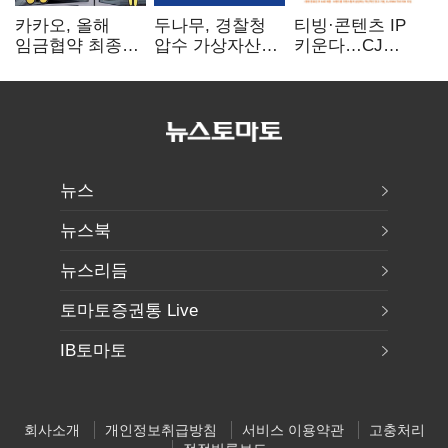
카카오, 올해
두나무, 경찰청
티빙·콘텐츠 IP
임금협약 최종
압수 가상자산
키운다…CJ
타결…연봉 6.3%
보관 맡는다…
ENM, 하반기
인상·격려금
커스터디 사업
글로벌 확장 가속
300만원
최종 낙찰
뉴스
뉴스북
뉴스리듬
토마토증권통 Live
IB토마토
회사소개
개인정보취급방침
서비스 이용약관
고충처리