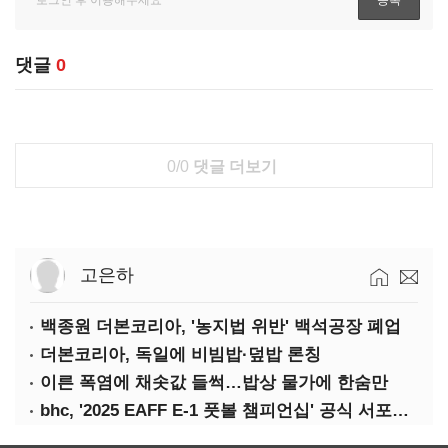
댓글
0
0/0
댓글 더보기
고은하
백종원 더본코리아, '농지법 위반' 백석공장 폐업
더본코리아, 독일에 비빔밥·덮밥 론칭
이른 폭염에 채솟값 들썩…밥상 물가에 한숨만
bhc, '2025 EAFF E-1 풋볼 챔피언십' 공식 서포터 참여