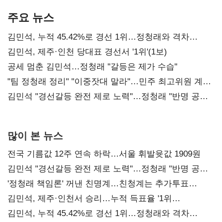
기준은 숙제
AI 수익화 관건
본궤도
주요 뉴스
김민석, 누적 45.42%로 경선 1위…정청래와 격차
0.86%p(2보)
김민석, 제주·인천 당대표 경선서 '1위'(1보)
공세 멈춘 김민석…정청래 "갈등은 제가 수습"
"팀 정청래 정리" "이중잣대 말라"…민주 최고위원 계파
다툼 격화
김민석 "경선갈등 완전 제로 노력"…정청래 "반명 공세
사과부터"
많이 본 뉴스
전국 기름값 12주 연속 하락…서울 휘발윳값 1909원
김민석 "경선갈등 완전 제로 노력"…정청래 "반명 공세
사과부터"
'정청래 책임론' 꺼낸 친명계…친청계는 추가투표
때리기
김민석, 제주·인천서 승리…누적 득표율 '1위
탈환'(종합)
김민석, 누적 45.42%로 경선 1위…정청래와 격차