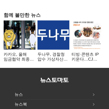
0.86%p(2보)
함께 볼만한 뉴스
카카오, 올해
두나무, 경찰청
티빙·콘텐츠 IP
임금협약 최종
압수 가상자산
키운다…CJ
타결…연봉 6.3%
보관 맡는다…
ENM, 하반기
인상·격려금
커스터디 사업
글로벌 확장 가속
300만원
최종 낙찰
뉴스
뉴스북