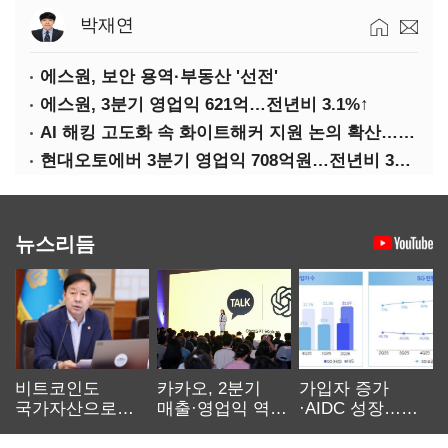
박재연
에스원, 보안 용역·부동산 '선전'
에스원, 3분기 영업익 621억…전년비 3.1%↑
AI 해킹 고도화 속 화이트해커 지원 논의 확산…'버그바운티' 재조명
현대오토에버 3분기 영업익 708억원…전년비 34.8%↑
뉴스리듬
비트코인도
카카오, 2분기
가입자 증가
국가자산으로…'
매출·영업익 역대
·AIDC 성장…
보관·평가·처분'
최대…에이전트
SKT 2분기 성장