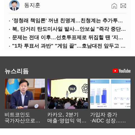
동지훈
'정청래 책임론' 꺼낸 친명계…친청계는 추가투표 때리기
북, 단거리 탄도미사일 발사…안보실 "즉각 중단 촉구"
문제는 전대 이후…선호투표제로 뒤집힐 땐 '지지층 불복'
"1차 투표서 과반" "게임 끝"…호남대전 앞두고 '충돌'
뉴스리듬
비트코인도
카카오, 2분기
가입자 증가
국가자산으로…'
매출·영업익 역대
·AIDC 성장…
보관·평가·처분'
최대…에이전트
SKT 2분기 성장
기준은 숙제
AI 수익화 관건
본궤도