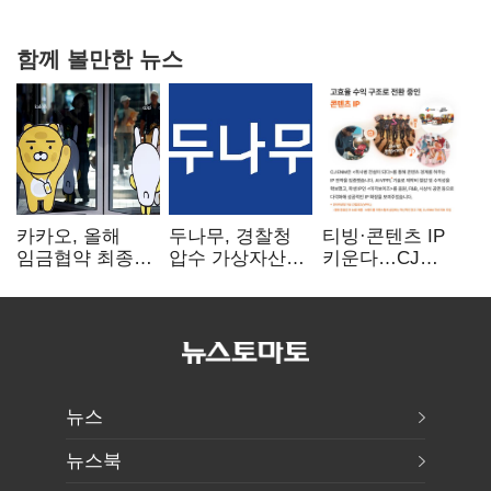
함께 볼만한 뉴스
카카오, 올해
두나무, 경찰청
티빙·콘텐츠 IP
임금협약 최종
압수 가상자산
키운다…CJ
타결…연봉 6.3%
보관 맡는다…
ENM, 하반기
인상·격려금
커스터디 사업
글로벌 확장 가속
300만원
최종 낙찰
뉴스
뉴스북