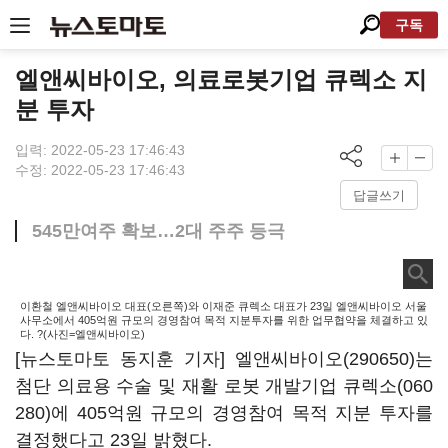
구독
엘앤씨바이오, 의료로봇기업 큐렉소 지
분 투자
입력: 2022-05-23 17:46:43
수정: 2022-05-23 17:46:43
답글쓰기
545만여주 확보…2대 주주 등극
이환철 엘앤씨바이오 대표(오른쪽)와 이재준 큐렉소 대표가 23일 엘앤씨바이오 서울
사무소에서 405억원 규모의 경영참여 목적 지분투자를 위한 업무협약을 체결하고 있
다. ?(사진=엘앤씨바이오)
[뉴스토마토 동지훈 기자]
엘앤씨바이오(290650)
는
첨단 의료용 수술 및 재활 로봇 개발기업
큐렉소(060
280)
에 405억원 규모의 경영참여 목적 지분 투자를
결정했다고 23일 밝혔다.