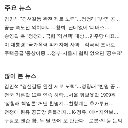
주요 뉴스
김민석 "경선갈등 완전 제로 노력"…정청래 "반명 공세
사과부터"
공급 속도전 외치더니…황희, 난데없이 '폐버스
리모델링' 제안
송영길 측 "정청래, 국힘 '역선택' 대상…민주당 대표로
총선 지휘 못해"
이 대통령 "국가폭력 피해자에 사과…적극적 조사로
진실 밝혀야"
주택공급 '동상이몽'…정부·서울시 협력 없으면 '공수표'
많이 본 뉴스
김민석 "경선갈등 완전 제로 노력"…정청래 "반명 공세
사과부터"
전국 기름값 12주 연속 하락…서울 휘발윳값 1909원
'정청래 책임론' 꺼낸 친명계…친청계는 추가투표
때리기
전쟁에 원유 공급망 흔들리자…K-정유, 에너지안보
핵심으로 재부상
구광모-젠슨 황, 두 달 만에 또 만난다…로봇·AI 등 논의